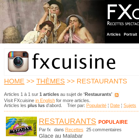
Articles
Portrait
HOME
>>
THÈMES
>> RESTAURANTS
Articles 1 à 1 sur
1 articles
au sujet de
‘Restaurants’
Visit FXcuisine
in English
for more articles.
Articles les
plus lus
d'abord. Trier par:
Popularité
¦
Date
¦
Sujets
RESTAURANTS
POPULAIRE
Par fx
dans
Recettes
25 commentaires
Glace au Malabar