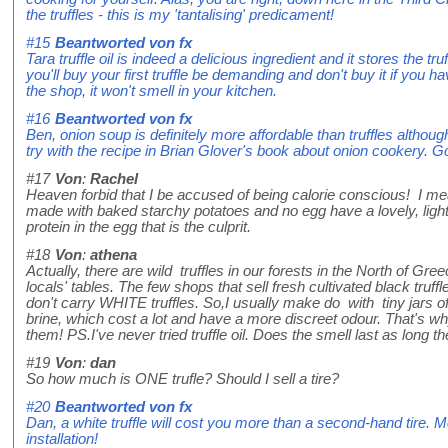
the truffles - this is my 'tantalising' predicament!
#15
Beantworted von
fx
Tara truffle oil is indeed a delicious ingredient and it stores the tru
you'll buy your first truffle be demanding and don't buy it if you ha
the shop, it won't smell in your kitchen.
#16
Beantworted von
fx
Ben, onion soup is definitely more affordable than truffles although
try with the recipe in Brian Glover's book about onion cookery. G
#17
Von
:
Rachel
Heaven forbid that I be accused of being calorie conscious! I mea
made with baked starchy potatoes and no egg have a lovely, light te
protein in the egg that is the culprit.
#18
Von
:
athena
Actually, there are wild truffles in our forests in the North of Gr
locals' tables. The few shops that sell fresh cultivated black truff
don't carry WHITE truffles. So,I usually make do with tiny jars of
brine, which cost a lot and have a more discreet odour. That's wh
them! PS.I've never tried truffle oil. Does the smell last as long the
#19
Von
:
dan
So how much is ONE trufle? Should I sell a tire?
#20
Beantworted von
fx
Dan, a white truffle will cost you more than a second-hand tire. M
installation!