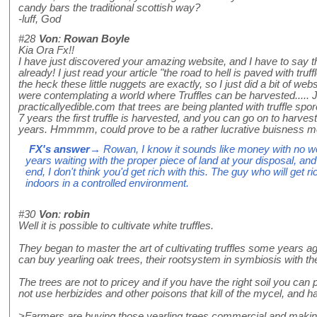
candy bars the traditional scottish way?
-luff, God
#28
Von
:
Rowan Boyle
Kia Ora Fx!!
I have just discovered your amazing website, and I have to say t
already! I just read your article "the road to hell is paved with tr
the heck these little nuggets are exactly, so I just did a bit of we
were contemplating a world where Truffles can be harvested..... 
practicallyedible.com that trees are being planted with truffle spo
7 years the first truffle is harvested, and you can go on to harvest
years. Hmmmm, could prove to be a rather lucrative buisness m
FX's answer
→ Rowan, I know it sounds like money with no wor
years waiting with the proper piece of land at your disposal, and 
end, I don't think you'd get rich with this. The guy who will get
indoors in a controlled environment.
#30
Von
:
robin
Well it is possible to cultivate white truffles.
They began to master the art of cultivating truffles some years 
can buy yearling oak trees, their rootsystem in symbiosis with the
The trees are not to pricey and if you have the right soil you can 
not use herbizides and other poisons that kill of the mycel, and ha
>Farmers are buying those yearling trees commercial and making