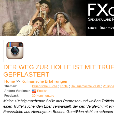
Artikel
Über mic
DER WEG ZUR HÖLLE IST MIT TRÜ
GEPFLASTERT
Home
>>
Kulinarische Erfahrungen
Themen
:
Italienische Küche
¦
Trüffel
¦
Hausgemachte Pasta
¦
Philipp
Andere Versionen
:
English
Feedback
:
30 Kommentare
Meine süchtig machende Soße aus Parmesan und weißen Trüffeln 
einen Trüffel suchenden Eber verwandelt, der den Vergleich mit ei
Fresssäcke aus Hieronymus Boschs Gemälden nicht zu scheuen 