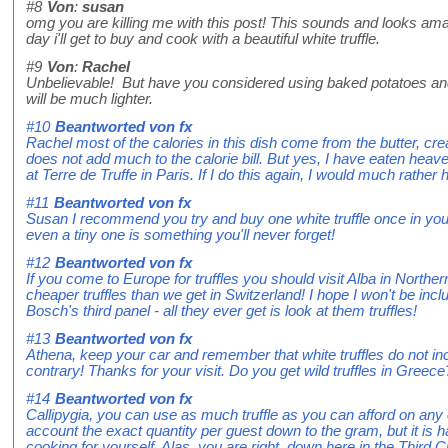
#8
Von
:
susan
omg you are killing me with this post! This sounds and looks ama
day i'll get to buy and cook with a beautiful white truffle.
#9
Von
:
Rachel
Unbelievable! But have you considered using baked potatoes an
will be much lighter.
#10
Beantworted von
fx
Rachel most of the calories in this dish come from the butter, 
does not add much to the calorie bill. But yes, I have eaten heave
at Terre de Truffe in Paris. If I do this again, I would much rather
#11
Beantworted von
fx
Susan I recommend you try and buy one white truffle once in your 
even a tiny one is something you'll never forget!
#12
Beantworted von
fx
If you come to Europe for truffles you should visit Alba in Norther
cheaper truffles than we get in Switzerland! I hope I won't be inc
Bosch's third panel - all they ever get is look at them truffles!
#13
Beantworted von
fx
Athena, keep your car and remember that white truffles do not inc
contrary! Thanks for your visit. Do you get wild truffles in Greece
#14
Beantworted von
fx
Callipygia, you can use as much truffle as you can afford on any
account the exact quantity per guest down to the gram, but it is 
cooking for yourself. Alas, you are right, down here in the Third Cir