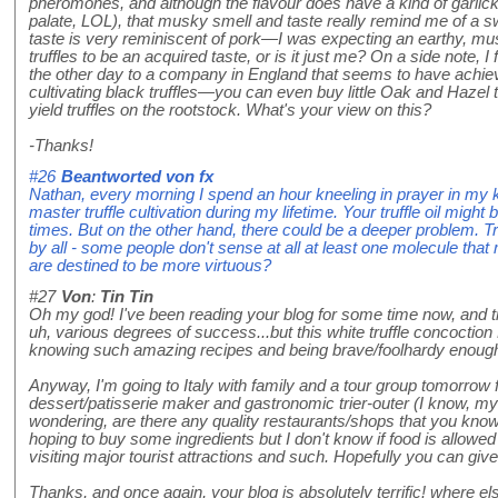
pheromones, and although the flavour does have a kind of garlick
palate, LOL), that musky smell and taste really remind me of a swe
taste is very reminiscent of pork—I was expecting an earthy, mus
truffles to be an acquired taste, or is it just me? On a side note, I 
the other day to a company in England that seems to have achie
cultivating black truffles—you can even buy little Oak and Hazel 
yield truffles on the rootstock. What's your view on this?
-Thanks!
#26
Beantworted von
fx
Nathan, every morning I spend an hour kneeling in prayer in my k
master truffle cultivation during my lifetime. Your truffle oil might 
times. But on the other hand, there could be a deeper problem. Tru
by all - some people don't sense at all at least one molecule tha
are destined to be more virtuous?
#27
Von
:
Tin Tin
Oh my god! I've been reading your blog for some time now, and try
uh, various degrees of success...but this white truffle concocti
knowing such amazing recipes and being brave/foolhardy enough 
Anyway, I'm going to Italy with family and a tour group tomorrow
dessert/patisserie maker and gastronomic trier-outer (I know, my
wondering, are there any quality restaurants/shops that you know
hoping to buy some ingredients but I don't know if food is allowe
visiting major tourist attractions and such. Hopefully you can g
Thanks, and once again, your blog is absolutely terrific! where el