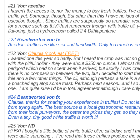
#21
Von
:
acediac
I haven't the access to, nor the money to buy fresh truffles. I've
truffle yet. Someday, though. But other than this I have no idea o
question though... Since truffles are supposedly so aromatic, woul
for a recipe such as this?Just remember though, with truffle oil, you
flavoring, just a hydrocarbon called 2,4-Dithiapentane.
#22
Beantworted von
fx
Acediac, truffles are like sex and bandwidth. Only too much is e
#23
Von
:
Claudia (cook eat FRET)
I wanted one this year so badly. But I heard the crop was not so 
with the pitiful dollar - they were about $350 an ounce. I almost di
perigord which had no scent when it arrived, but luckily I was cred
there is no comparison between the two, but I decided to start th
foie and a few other things. The oil, although perhaps a fake is a 
a poached egg atop some toast. Perhaps next season...and I so 
one. I am quite sure I'd be in total agreement although I care on
#24
Beantworted von
fx
Claudia, thanks for sharing your experiences in truffles! Do not let
from trying again. The best source is a local gastronomic restaur
from their local purveyors, the better the prices they get, so they
Even a tiny, tiny good white truffle is worth it!
#25
Von
:
ND
Hi FX! I bought a little bottle of white truffle olive oil today, and I
were quite surprising… I've read that these truffles produce the