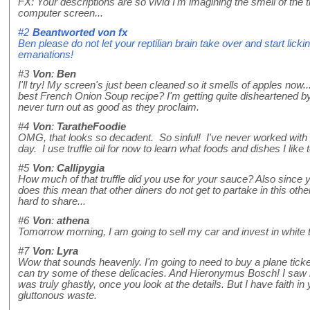
FX: Your descriptions are so vivid I'm imagining the smell of the
computer screen...
#2
Beantworted von
fx
Ben please do not let your reptilian brain take over and start lickin
emanations!
#3
Von
:
Ben
I'll try! My screen's just been cleaned so it smells of apples no
best French Onion Soup recipe? I'm getting quite disheartened by
never turn out as good as they proclaim.
#4
Von
:
TaratheFoodie
OMG, that looks so decadent. So sinful! I've never worked with tr
day. I use truffle oil for now to learn what foods and dishes I like 
#5
Von
:
Callipygia
How much of that truffle did you use for your sauce? Also since yo
does this mean that other diners do not get to partake in this othe
hard to share...
#6
Von
:
athena
Tomorrow morning, I am going to sell my car and invest in white t
#7
Von
:
Lyra
Wow that sounds heavenly. I'm going to need to buy a plane ticket 
can try some of these delicacies. And Hieronymus Bosch! I saw hi
was truly ghastly, once you look at the details. But I have faith 
gluttonous waste.