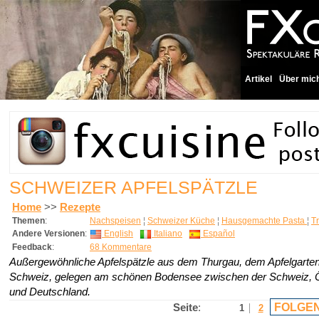
Artikel
Über mic
SCHWEIZER APFELSPÄTZLE
Home
>>
Rezepte
Themen
:
Nachspeisen
¦
Schweizer Küche
¦
Hausgemachte Pasta
¦
Tr
Andere Versionen
:
English
Italiano
Español
Feedback
:
68 Kommentare
Außergewöhnliche Apfelspätzle aus dem Thurgau, dem Apfelgarten
Schweiz, gelegen am schönen Bodensee zwischen der Schweiz, Ö
und Deutschland.
FOLGEN
Seite
:
1
2