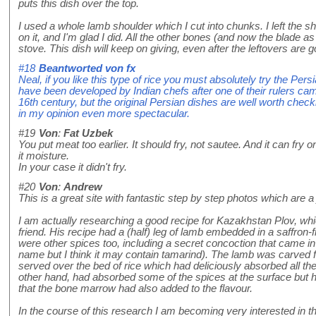
puts this dish over the top.
I used a whole lamb shoulder which I cut into chunks. I left the s
on it, and I'm glad I did. All the other bones (and now the blade as
stove. This dish will keep on giving, even after the leftovers are 
#18
Beantworted von
fx
Neal, if you like this type of rice you must absolutely try the Pe
have been developed by Indian chefs after one of their rulers cam
16th century, but the original Persian dishes are well worth check
in my opinion even more spectacular.
#19
Von
:
Fat Uzbek
You put meat too earlier. It should fry, not sautee. And it can fry o
it moisture.
In your case it didn't fry.
#20
Von
:
Andrew
This is a great site with fantastic step by step photos which are a
I am actually researching a good recipe for Kazakhstan Plov, w
friend. His recipe had a (half) leg of lamb embedded in a saffron-f
were other spices too, including a secret concoction that came in 
name but I think it may contain tamarind). The lamb was carved 
served over the bed of rice which had deliciously absorbed all th
other hand, had absorbed some of the spices at the surface but had 
that the bone marrow had also added to the flavour.
In the course of this research I am becoming very interested in 