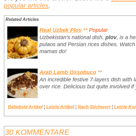
popular articles
.
Related Articles
Real Uzbek Plov
**
Popular
Uzbekistan's national dish,
plov
,
is a he
pulaos and Persian rices dishes. Watch
mamas do!
Arab Lamb Ossobuco
**
An incredible festive 7-layers dish wit
over rice. Delicious but quite involved if
Beliebste Artikel
¦
Letzte Artikel
¦
Nach Stichwort
¦
Letzte K
30 KOMMENTARE