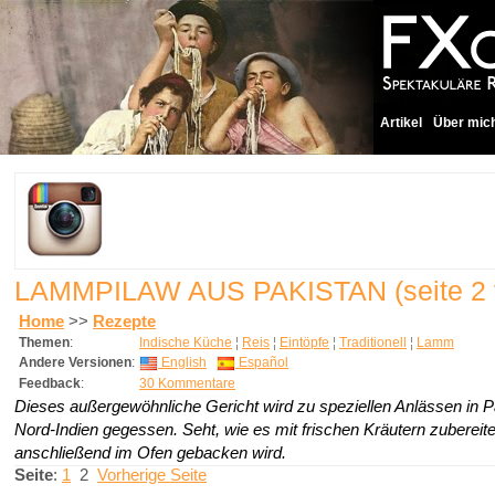
Artikel
Über mic
LAMMPILAW AUS PAKISTAN
(seite 2
Home
>>
Rezepte
Themen
:
Indische Küche
¦
Reis
¦
Eintöpfe
¦
Traditionell
¦
Lamm
Andere Versionen
:
English
Español
Feedback
:
30 Kommentare
Dieses außergewöhnliche Gericht wird zu speziellen Anlässen in P
Nord-Indien gegessen. Seht, wie es mit frischen Kräutern zubereit
anschließend im Ofen gebacken wird.
Seite
:
1
2
Vorherige Seite