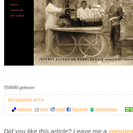
559899 gelesen
BOOKMARK WITH:
Delicious
Digg
reddit
Facebook
StumbleUpon
Did you like this article? Leave me a
commen