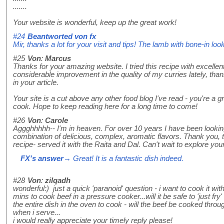
.......
Your website is wonderful, keep up the great work!
#24
Beantworted von
fx
Mir, thanks a lot for your visit and tips! The lamb with bone-in look
#25
Von
:
Marcus
Thanks for your amazing website. I tried this recipe with excellent
considerable improvement in the quality of my curries lately, th
in your article.
Your site is a cut above any other food blog I've read - you're a gr
cook. Hope to keep reading here for a long time to come!
#26
Von
:
Carole
Aggghhhhh-- I'm in heaven. For over 10 years I have been looking
combination of delicious, complex, aromatic flavors. Thank you,
recipe- served it with the Raita and Dal. Can't wait to explore yo
FX's answer
→ Great! It is a fantastic dish indeed.
#28
Von
:
zilqadh
wonderful:) just a quick 'paranoid' question - i want to cook it wi
mins to cook beef in a pressure cooker...will it be safe to 'just fry'
the entire dish in the oven to cook - will the beef be cooked thro
when i serve...
i would really appreciate your timely reply please!