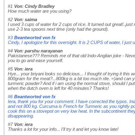
#1
Von
:
Cindy Bradley
How much water are you using?
#2
Von
:
saima
I used 3 cups of water for 2 cups of rice. It turned out great!..just
use 2-3 tea spoons next time (only had the ground).
#3
Beantworted von
fx
Cindy, I apologize for this oversight. It is 2 CUPS of water, I just 
#4
Von
:
parshu narayanan
Pakistanese??? Reminds me of that old Indo-Anglian joke - Never
you to go and ease yourself.
#5
Von
:
iera
Hye... your briyani looks so delicious... I thought of trying it this 
800gram for the meat?...800kg is a bit too much rite. =)and can yo
turmeric powder? And if i am using the normal stove, should I put
when the dutch oven is left for 40 minutes? Thanks!
#6
Beantworted von
fx
Iera, thank you for your comment. I have corrected the typos. Ind
and not 800 kg. Curcuma is French for Turmeric as you rightly poi
cook this on a stovepot on very low heat. In the subcontinent they 
disappearing.
#7
Von
:
iera
Thanks a lot for your info... I'll try it and let you know late!