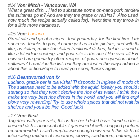
#14
Von
:
Mitch - Vancouver, WA
What a great dish... Had to substitute some on-hand pork tender
the sultanas go in? And are they the grape or raisins? Also used
how much the recipe actually called for). Next time may throw i
for a little more hardiness.
#15
Von
:
Luciano
Great site and great recipes. Just yesterday, for the first time I t
success, thanks to you, it came just as in the picture, and with th
like, as italian, make fine italian traditional dishes, but it's a shor
like a lot indian cooking, and your site is the one I like over all.E
now on I am gonna try other recipes of yours.one question about
sultanas? I read it in the list, but they are lost in the way.I added 
about this action.Hope to read you soon, thanks again
#16
Beantworted von
fx
Luciano, grazie per la tua visita! Ti rispondo in Inglese di modo ch
The sultanas need to be added with the liquid, ideally you shoul
starting so that they won't deprive the rice of its water. I think th
make the very best rice dishes in the world, and you will find exp
plovs very rewarding! Try to use whole spices that did not wait f
shelves and you'll be fine. Good luck!
#17
Von
:
Neal
Together with your raita, this is the best dish I have found on the 
finished dish is indescribable. I garnished it with chopped panfrie
recommended. I can't emphasise enough how much this dish relie
intoxicating mixture of cinnamon, cloves, cardamom, nutmeg, cori