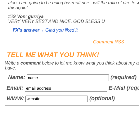
also, i am going to be using basmati rice - will the ratio of rice to
thx again!
#29
Von
:
gurriya
VERY VERY BEST AND NICE. GOD BLESS U
FX's answer
→ Glad you liked it.
Comment RSS
TELL ME WHAT
YOU
THINK!
Write a
comment
below to let me know what you think about my a
have.
Name
:
(required)
Email:
E-Mail (req
WWW:
(optional)