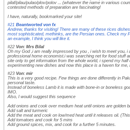
pilaf/pilau/pulao/plov/polov ... (whatever the name in various coun
contested methods of preparation are fascinating!
I have, naturally, bookmarked your site!
#21
Beantworted von
fx
Andrew, thanks for visiting! There are many of these rices dishes 
most sophisticated, methinks, are the Persian ones. Check my Pe
an example, I think you will like it.
#22
Von
:
Mrs Bilal
Oh my God ,i am really impressed by you , i wish to meet you, i
professional home economist.i was searching net for food stuff
site only to get information from the whole world, i spend my half
experimenting new dishes and now this place is a haven for me, l
#23
Von
:
mir
This is a very good recipe. Few things are done differently in Pak
personal taste.
Instead of boneless Lamb it is made with bone-in or boneless goa
IMO.
Also, I would suggest this sequence
Add onions and cook over medium heat until onions are golden br
Add salt and turmeric
Add the meat and cook on low/med heat until it releases oil. (This
Add tomatoes and cook for 5 mins
Add ground spices, mix, and cook for a further 5 minutes.
.......