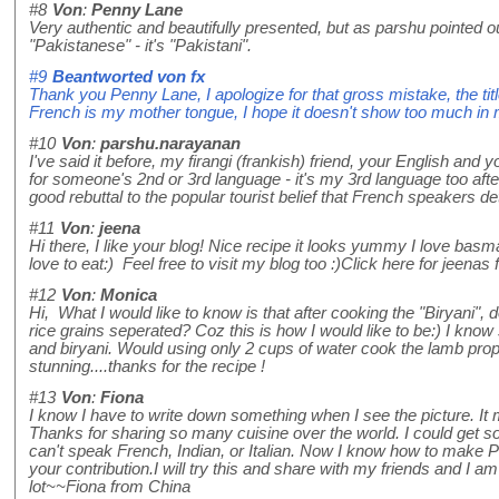
#8
Von
:
Penny Lane
Very authentic and beautifully presented, but as parshu pointed ou
"Pakistanese" - it's "Pakistani".
#9
Beantworted von
fx
Thank you Penny Lane, I apologize for that gross mistake, the tit
French is my mother tongue, I hope it doesn't show too much in 
#10
Von
:
parshu.narayanan
I've said it before, my firangi (frankish) friend, your English and y
for someone's 2nd or 3rd language - it's my 3rd language too after
good rebuttal to the popular tourist belief that French speakers de
#11
Von
:
jeena
Hi there, I like your blog! Nice recipe it looks yummy I love basmat
love to eat:) Feel free to visit my blog too :)Click here for jeenas 
#12
Von
:
Monica
Hi, What I would like to know is that after cooking the "Biryani", d
rice grains seperated? Coz this is how I would like to be:) I kno
and biryani. Would using only 2 cups of water cook the lamb prop
stunning....thanks for the recipe !
#13
Von
:
Fiona
I know I have to write down something when I see the picture.
Thanks for sharing so many cuisine over the world. I could get s
can't speak French, Indian, or Italian. Now I know how to make Pa
your contribution.I will try this and share with my friends and I am
lot~~Fiona from China