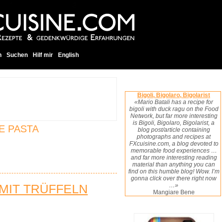
h
Suchen
Hilf mir
English
Bigoli, Bigolaro, Bigolarist
«Mario Batali has a recipe for
bigoli with duck ragu on the Food
Network, but far more interesting
is Bigoli, Bigolaro, Bigolarist, a
E PASTA
blog post/article containing
photographs and recipes at
FXcuisine.com, a blog devoted to
memorable food experiences …
and far more interesting reading
material than anything you can
find on this humble blog! Wow. I’m
gonna click over there right now
 MIT TRÜFFELN
…»
Mangiare Bene