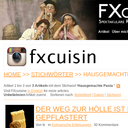
Artikel
Über mic
HOME
>>
STICHWÖRTER
>> HAUSGEMACHT
Artikel 1 bis 3 von
3 Artikeln
mit dem Stichwort
‘Hausgemachte Pasta ’
Visit FXcuisine
in English
for more articles.
Unbeliebsten
Artikel zuerst. Sortieren nach:
Beliebtheit
¦
Datum
¦
Stichwort
DER WEG ZUR HÖLLE IST
GEPFLASTERT
Von fx
in
Kulinarische Erfahrungen
30 Kommentare