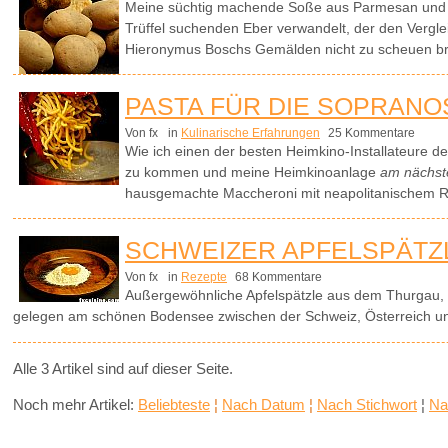
Meine süchtig machende Soße aus Parmesan und we
Trüffel suchenden Eber verwandelt, der den Vergle
Hieronymus Boschs Gemälden nicht zu scheuen br
PASTA FÜR DIE SOPRANO
Von fx
in
Kulinarische Erfahrungen
25 Kommentare
Wie ich einen der besten Heimkino-Installateure d
zu kommen und meine Heimkinoanlage
am nächs
hausgemachte Maccheroni mit neapolitanischem R
SCHWEIZER APFELSPÄTZ
Von fx
in
Rezepte
68 Kommentare
Außergewöhnliche Apfelspätzle aus dem Thurgau, 
gelegen am schönen Bodensee zwischen der Schweiz, Österreich u
Alle 3 Artikel sind auf dieser Seite.
Noch mehr Artikel:
Beliebteste
¦
Nach Datum
¦
Nach Stichwort
¦
Na