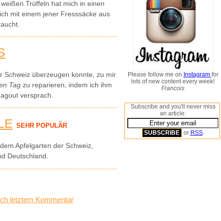
ißen Trüffeln hat mich in einen
ich mit einem jener Fresssäcke aus
aucht.
S
er Schweiz überzeugen konnte, zu mir
Please follow me on
Instagram
for
lots of new content every week!
ten Tag
zu reparieren, indem ich ihm
Francois
agout versprach.
Subscribe and you'll never miss
an article:
LE
SEHR POPULÄR
or
RSS
.
dem Apfelgarten der Schweiz,
nd Deutschland.
ch letztem Kommentar