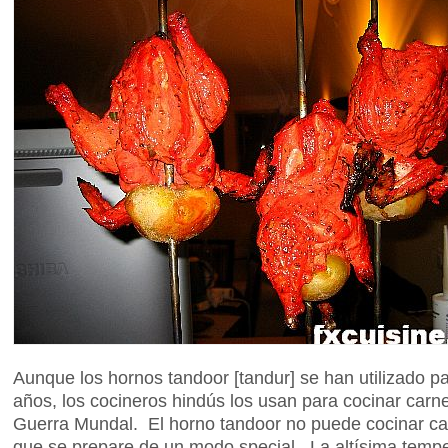
Aunque los hornos tandoor [tandur] se han utilizado p
años, los cocineros hindús los usan para cocinar car
Guerra Mundal. El horno tandoor no puede cocinar 
que se prepare de un modo special. La altísima tempe