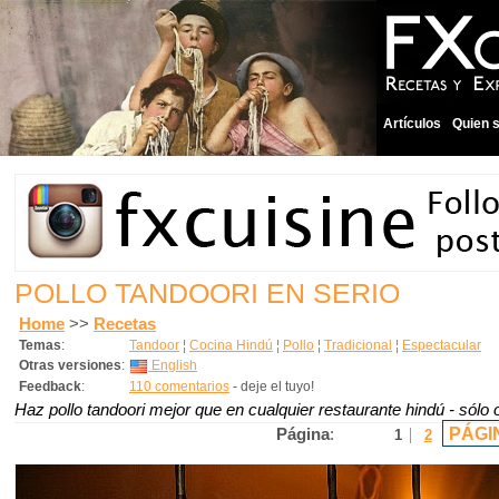
Artículos
Quien 
POLLO TANDOORI EN SERIO
Home
>>
Recetas
Temas
:
Tandoor
¦
Cocina Hindú
¦
Pollo
¦
Tradicional
¦
Espectacular
Otras versiones
:
English
Feedback
:
110 comentarios
- deje el tuyo!
Haz pollo tandoori mejor que en cualquier restaurante hindú - sól
PÁGI
Página
:
1
2