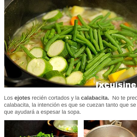
Los
ejotes
recién cortados y la
calabacita.
No te pre
calabacita, la intención es que se cuezan tanto que se
que ayudará a espesar la sopa.