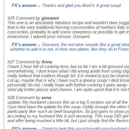
FX's answer
→ Thanks and glad you liked it. A great soup!
#25
Comment by
giovanni
This one is an absolutely fabulous recipe and wouldn't dare sug
that in the very traditional farming communities of northern Ital
concoction, probably to add some sharpness or possibly to get 
minestrone. I adored your version. Giovanni
FX's answer
→ Giovanni, the red wine sounds like a great ide
whether to add it or not, in their own plates, like they do in Fran
#27
Comment by
Anna
I have 1 hour left of cooking time, but so far I am a bit grossed o
overwhelming. I dont know what i did wrong aside from using slight
really believe that matters though b/c it is meant to just be seas
cut up, maybe that is why i have such a greasy soup/ I dont know
personally do not, i really hope with further cooking it goes away- 
skin/ pig trotter pieces and cheese. I am quite upset that it is not t
#28
Comment by
anna
update: My husband classes this as a top 5 recipes out of all the
I just dont have the pallate for this soup. Oddly enough the other 
particularly like- such as beef bourginion. So just goes to show yo
according to my husband this is just amazing. This soup DID get 
and after being mushed a little bit, but i just simply find the flavor
FX's answer
→ Great to hear this soup brought your husband a