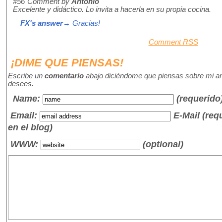
#56
Comment by
Antonio
Excelente y didáctico. Lo invita a hacerla en su propia cocina.
FX's answer
→ Gracias!
Comment RSS
¡DIME QUE PIENSAS!
Escribe un
comentario
abajo diciéndome que piensas sobre mi art
desees.
Name
:
(requerido
Email:
E-Mail (re
en el blog)
WWW:
(optional)