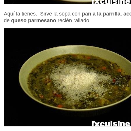
Aquí la tienes. Sirve la sopa con
pan a la parrilla
,
ace
de
queso parmesano
recién rallado.