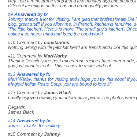
Hey I did a minestrone soup just a few minutes ago and posted it 
different technique on this one and great quality pictures.
#9
Answered by
fx
Johnny, thanks a lot for visiting, I am glad that professionals like
blog, great stuff! If you allow me, in French, kitchen is feminine, so
'The little kitchen'. Here it is more 'The small guy's kitchen'. Of
notice it so never mind and keep the good work!
#10
Comment by
constantins
Nothing wrong with "le petit kitchen"I am french and I like this qui
#11
Comment by
MariWarby
Thanks! Definitely the best minestrone recipe I have ever made, a
you just want to cook! This is a joy to make and eat.
#12
Answered by
fx
Mari Warby, thanks for visiting and I hope you try this soon! If yo
Magical Italian Pesto Soup, you are bound to love it!
#13
Comment by
James Black
I really enjoyed reading your informative piece. The photos were 
Regards
James Black
#14
Answered by
fx
James, thanks for visiting!
#15
Comment by
Johnny