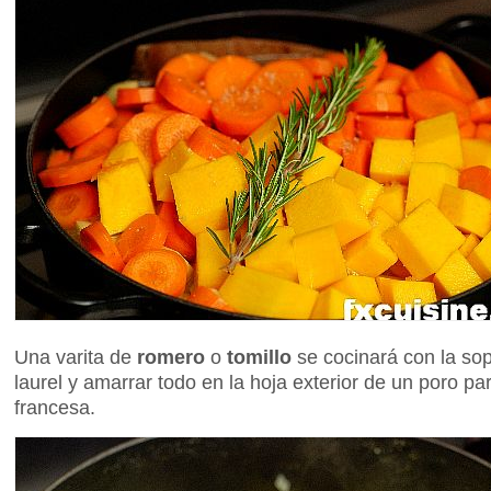
Una varita de
romero
o
tomillo
se cocinará con la so
laurel y amarrar todo en la hoja exterior de un poro p
francesa.