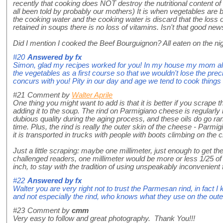
recently that cooking does NOT destroy the nutritional content o
all been told by probably our mothers) It is when vegetables are b
the cooking water and the cooking water is discard that the loss 
retained in soups there is no loss of vitamins. Isn't that good new
Did I mention I cooked the Beef Bourguignon? All eaten on the nigh
#20
Answered by
fx
Simon, glad my recipes worked for you! In my house my mom alw
the vegetables as a first course so that we wouldn't lose the pre
concurs with you! Pity in our day and age we tend to cook things 
#21
Comment by
Walter Aprile
One thing you might want to add is that it is better if you scrape t
adding it to the soup. The rind on Parmigiano cheese is regularly 
dubious quality during the aging process, and these oils do go ran
time. Plus, the rind is really the outer skin of the cheese - Parmi
it is transported in trucks with people with boots climbing on the 
Just a little scraping: maybe one millimeter, just enough to get the
challenged readers, one millimeter would be more or less 1/25 of a
inch, to stay with the tradition of using unspeakably inconvenient
#22
Answered by
fx
Walter you are very right not to trust the Parmesan rind, in fact
and not especially the rind, who knows what they use on the oute
#23
Comment by
cmm
Very easy to follow and great photography. Thank You!!!