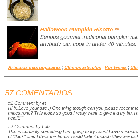
Halloween Pumpkin Risotto
**
Serious gourmet traditional pumpkin ris
anybody can cook in under 40 minutes.
Artículos màs populares
¦
Ultimos artículos
¦
Por temas
¦
Ult
57 COMENTARIOS
#1
Comment by
et
Hi fx!Love your site :) One thing though can you please recomme
minestrone? This looks so good I really want to give it a try but I
help!ET
#2
Comment by
Lali
This is certainly something I am going to try soon! I love minestro
of "thick" one. I think my family would hate it though (they are pick