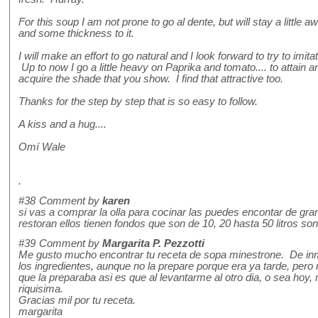
For this soup I am not prone to go al dente, but will stay a littl
and some thickness to it.
I will make an effort to go natural and I look forward to try to im
Up to now I go a little heavy on Paprika and tomato.... to attain a
acquire the shade that you show. I find that attractive too.
Thanks for the step by step that is so easy to follow.
A kiss and a hug....
Omí Wale
.
#38
Comment by
karen
si vas a comprar la olla para cocinar las puedes encontar de gra
restoran ellos tienen fondos que son de 10, 20 hasta 50 litros son
#39
Comment by
Margarita P. Pezzotti
Me gusto mucho encontrar tu receta de sopa minestrone. De inm
los ingredientes, aunque no la prepare porque era ya tarde, per
que la preparaba asi es que al levantarme al otro dia, o sea ho
riquisima.
Gracias mil por tu receta.
margarita