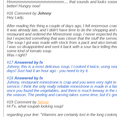
Hmmmmmmmmmmmmmmmm.... that sounds and looks sooooooooo 
better! Hungry now!
#16
Comment by
Johnny
Hey Lady,
After reading this thing a couple of days ago, I felt enormous cra
It was already late, and I didn't have time to do the shopping and 
restaurant and ordered the Minestrone soup. I never expected that
but I expected something that was closer that the stuff the serve
The soup I got was made with stock from a pack and also tomat
I was so disappointed and sent it back with a sour face telling the
some kind of tomato soup.
Was i right?
#17
Answered by
fx
Johnny, this is a most delicious soup, I cooked it twice, using sea
days! Just had it an hour ago - you need to try it.
#18
Answered by
fx
Johnny, restaurant minestrone is crap and you were very right to
service. I think the only really reliable minestrone is made in a fam
once you found the vegetables, and there is much leeway in the c
the season. The peeling and carving takes some time, but it's gre
#19
Comment by
Simno
Hi Fx, what soupah looking soup!
regarding your line: "Vitamins are certainly lost in the long cooki