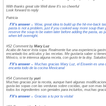
With thanks great site Well done It's so cheerful
Look forward to reply
Patricia
FX's answer
→ Wow, great idea to build up the hit-me-back ta
pasta is not a problem, just if you cooked way more soup than y
reserve the soup to be eaten later before adding the pasta, as
when left overnight.
#52
Comment by
Mary Luz
Acabo de hacer ésta sopa. Realmente fue una experiencia gast
encantado los artículos y las recetas. Me gustaría saber si tiene
México, si te interesa alguna receta, con gusto te la doy. Saludos
FX's answer
→ Muchas gracias Mary Luz, el Eiswein es una 
encanta todo de la cocina Mexicana!
#54
Comment by
yuri
Muchas gracias por la receta, aunque haré algunas modificacion
gusta las sopas con las verduras sobre cocidas, que son mas bi
todos los ingredientes son geniales para incluirlos, muchas graci
FX's answer
→ Gracias a tu por tu visita!