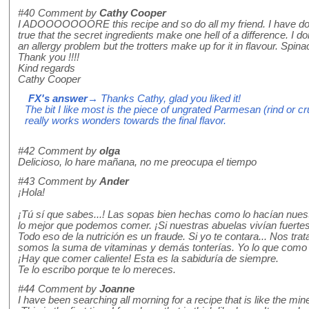
#40
Comment by
Cathy Cooper
I ADOOOOOOORE this recipe and so do all my friend. I have done
true that the secret ingredients make one hell of a difference. I 
an allergy problem but the trotters make up for it in flavour. Spin
Thank you !!!!
Kind regards
Cathy Cooper
FX's answer
→ Thanks Cathy, glad you liked it!
The bit I like most is the piece of ungrated Parmesan (rind or cr
really works wonders towards the final flavor.
#42
Comment by
olga
Delicioso, lo hare mañana, no me preocupa el tiempo
#43
Comment by
Ander
¡Hola!
¡Tú sí que sabes...! Las sopas bien hechas como lo hacían nue
lo mejor que podemos comer. ¡Si nuestras abuelas vivían fuerte
Todo eso de la nutrición es un fraude. Si yo te contara... Nos tr
somos la suma de vitaminas y demás tonterías. Yo lo que como 
¡Hay que comer caliente! Esta es la sabiduría de siempre.
Te lo escribo porque te lo mereces.
#44
Comment by
Joanne
I have been searching all morning for a recipe that is like the m