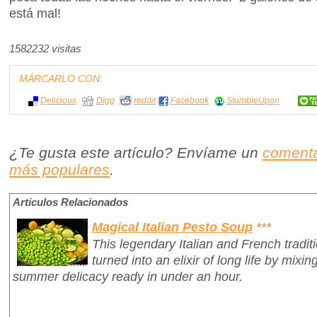
está mal!
1582232 visitas
MÁRCARLO CON:
Delicious
Digg
reddit
Facebook
StumbleUpon
¿Te gusta este artículo? Envíame un
comenta
más populares
.
Artículos Relacionados
Magical Italian Pesto Soup
***
This legendary Italian and French tradit
turned into an elixir of long life by mixin
summer delicacy ready in under an hour.