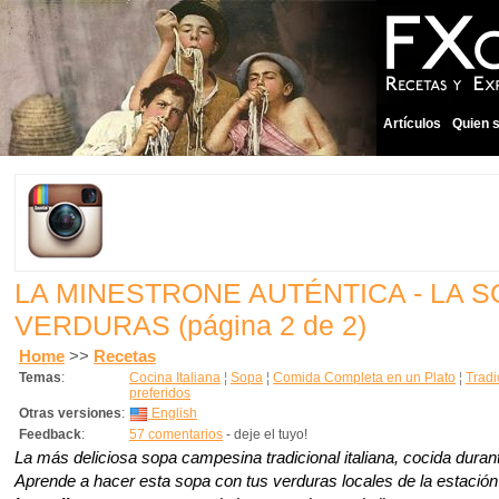
Artículos
Quien 
LA MINESTRONE AUTÉNTICA - LA S
VERDURAS
(página 2 de 2)
Home
>>
Recetas
Temas
:
Cocina Italiana
¦
Sopa
¦
Comida Completa en un Plato
¦
Tradi
preferidos
Otras versiones
:
English
Feedback
:
57 comentarios
- deje el tuyo!
La más deliciosa sopa campesina tradicional italiana, cocida duran
Aprende a hacer esta sopa con tus verduras locales de la estación