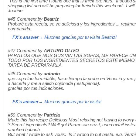
This is the first time I found one that is thick like hers. It soun
shopping list and will be preparing for freinds this weekend. I w
Joanne
#45
Comment by
Beatriz
Probaré esta receta, se ve deliciosa y los ingredientes ... realme
compartirla.
FX's answer
→ Muchas gracias por tu visita Beatriz!
#47
Comment by
ARTURO OLIVO
PARA LOS QUE NOS GUSTAN LAS SOPAS, ME PARECE U
TODO POR LOS INGREDIENTES SECRETOS ESTE MISMO F
TAREA DE PREPARARLA
#48
Comment by
antonio
que sopa tan formidable, hace tiempo la probe en Venecia y me 
a hacerla y me a salido cojonuda ( estupenda).
gracias por tus indicaciones.
FX's answer
→ Muchas gracias por tu visita!
#50
Comment by
Patricia
Made this fab recipe Delicious Most relaxing not having to worry a
3 Secret ingredients? Well got Parmesan crust, used oxtail instead
smoked haunch
But what I wrote to ask youis: Is it wrong to put pasta, e.g. Vermi