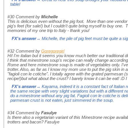
table!
#30
Comment by
Michelle
This is delicious even without the pig foot. More than one vendor
pig's feet (for sale!) but I couldn't quite bring myself to buy one.
memories of my one trip to Italy - thank you!
FX's answer
→ Michelle, the pile of pig feet must be quite a sig
#32
Comment by
Goregoregirl
Hi! I'm italian but it seems you know much better our traditional d
I think that minestrone soup's recipe can really change according to
Rome and here minestrone soup is made of vegetables only. I've 
trotter. Also, as far as I know my mom use to put the pig skin in a
"fagioli con le cotiche". I totally agree with the grated parmesan
recipe!)but what about the crust? I barely know it can be eat! :D I h
FX's answer
→ Kayama, indeed it is a constant fact of Italian 
the same recipe with very slight variations but with a differen
do a minestrone without any pig fat. Fagioli con le cotiche is deli
parmesan crust is not eaten, just simmered in the soup.
#34
Comment by
Fasulye
Is there also a vegetarian variant of this Minestrone recipe avail
trotters and bacon? Fasulye