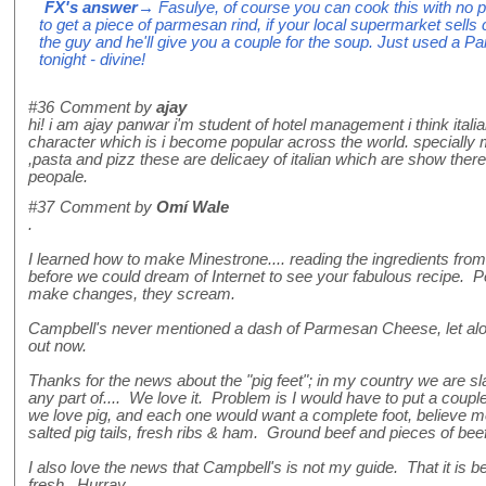
FX's answer
→ Fasulye, of course you can cook this with no pa
to get a piece of parmesan rind, if your local supermarket sells
the guy and he'll give you a couple for the soup. Just used a P
tonight - divine!
#36
Comment by
ajay
hi! i am ajay panwar i'm student of hotel management i think italia
character which is i become popular across the world. specially 
,pasta and pizz these are delicaey of italian which are show there c
peopale.
#37
Comment by
Omí Wale
.
I learned how to make Minestrone.... reading the ingredients fro
before we could dream of Internet to see your fabulous recipe. P
make changes, they scream.
Campbell's never mentioned a dash of Parmesan Cheese, let alon
out now.
Thanks for the news about the "pig feet"; in my country we are slave
any part of.... We love it. Problem is I would have to put a couple
we love pig, and each one would want a complete foot, believe m
salted pig tails, fresh ribs & ham. Ground beef and pieces of bee
I also love the news that Campbell's is not my guide. That it is b
fresh. Hurray.