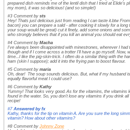
prepared dish reminds me of the lentil dish that I tried at Elide's p
my mom), it was so delicious! (and so simple!)
#3
Comment by
sts
Hey! Thats just delicious just from reading I can taste it.btw From
bacon) you can prepare a sald - after cooking it slowly for a long t
your soup would be great) cut it finely, add some onions and some v
who strongly believes that if you kill an animal you should eat ev
#4
Comment by
Macha
I've always been disappointed with minestrones, wherever I had t
though and if I come across a trotter I'll have a go myself. Now, w
time...I like the pig-skin-trick. I often do a similar thing with the ha
ham (skin I suppose); add it into the frying pan to boost flavour.
#5
Comment by
maria
Oh, dear! The soup sounds delicious. But, what if my husband is
equally flavorful meat I could use?
#6
Comment by
Kathy
Yummy! That looks very good. As for the vitamins, the vitamins l
found in the water. So, you don't lose any vitamins if you drink a
recipe!
#7
Answered by
fx
Kathy, thanks for the tip on vitamin A. Are you sure the long sim
vitamin? How about other vitamins?
#8
Comment by
Johnny Zone