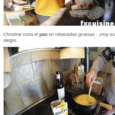
Christine corta el
pan
en rebanadas gruesas -
¡Hoy es
alegre.