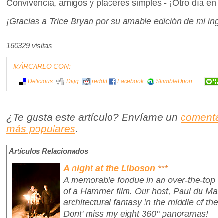
Convivencia, amigos y placeres simples - ¡Otro día en 
¡Gracias a Trice Bryan por su amable edición de mi in
160329 visitas
MÁRCARLO CON:
Delicious
Digg
reddit
Facebook
StumbleUpon
¿Te gusta este artículo? Envíame un
comenta
más populares
.
Artículos Relacionados
A night at the Liboson
***
A memorable fondue in an over-the-top 
of a Hammer film. Our host, Paul du Ma
architectural fantasy in the middle of th
Dont' miss my eight 360° panoramas!