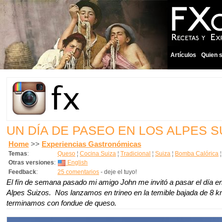
Artículos
Quien 
UN DÍA DE PASEO EN LOS ALPES S
Home
>>
Experiencias Gastronómicas
Temas
:
Queso
¦
Cocina Suiza
¦
Tradicional
¦
Suiza
¦
Bomba Calórica
Otras versiones
:
English
Feedback
:
25 comentarios
- deje el tuyo!
El fín de semana pasado mi amigo John me invitó a pasar el día en
Alpes Suizos. Nos lanzamos en trineo en la temible bajada de 8 k
terminamos con fondue de queso.