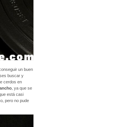
 conseguir un buen
eses buscar y
de cerdos en
gancho
, ya que se
que está casi
so, pero no pude