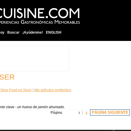
soy
Buscar
¡Ayúdenme!
ENGLISH
 SER
¦
Slow Food en Serio
¦
Mis artículos preferidos
ente clave - un hueso de jamón ahumado.
PÁGINA SIGUIENTE
Página
:
1
2