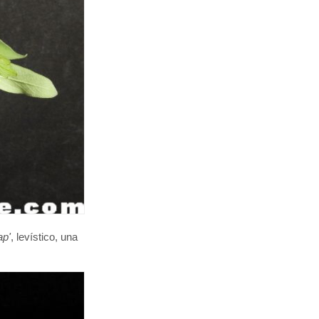
ap'
, levístico, una