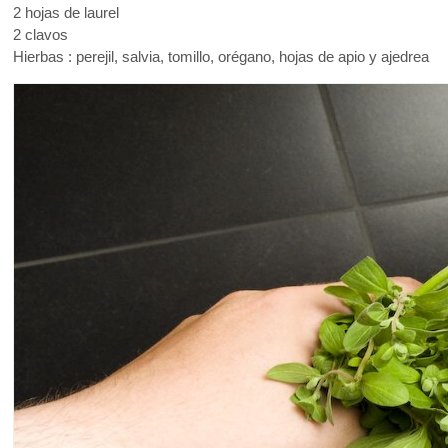
2 hojas de laurel
2 clavos
Hierbas : perejil, salvia, tomillo, orégano, hojas de apio y ajedrea