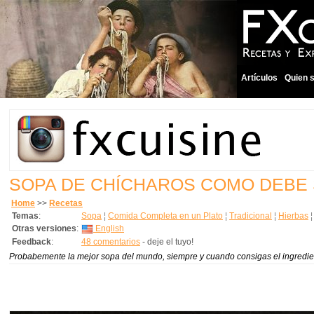
Artículos
Quien 
SOPA DE CHÍCHAROS COMO DEBE
Home
>>
Recetas
Temas
:
Sopa
¦
Comida Completa en un Plato
¦
Tradicional
¦
Hierbas
Otras versiones
:
English
Feedback
:
48 comentarios
- deje el tuyo!
Probabemente la mejor sopa del mundo, siempre y cuando consigas el ingredi