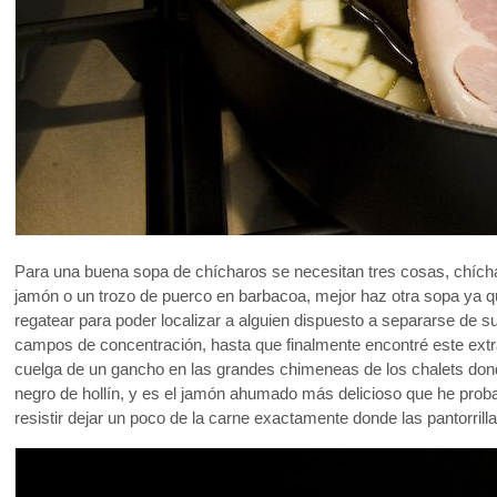
Para una buena sopa de chícharos se necesitan tres cosas, chícha
jamón o un trozo de puerco en barbacoa, mejor haz otra sopa ya 
regatear para poder localizar a alguien dispuesto a separarse de s
campos de concentración, hasta que finalmente encontré este extr
cuelga de un gancho en las grandes chimeneas de los chalets donde
negro de hollín, y es el jamón ahumado más delicioso que he prob
resistir dejar un poco de la carne exactamente donde las pantorril