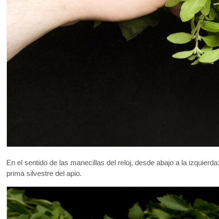
En el sentido de las manecillas del reloj, desde abajo a la izquierda:
prima silvestre del apio.