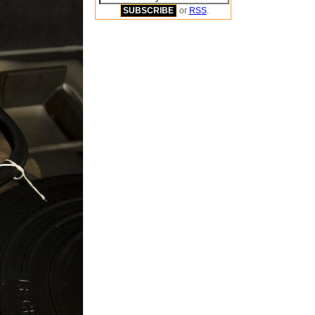
or
RSS
.