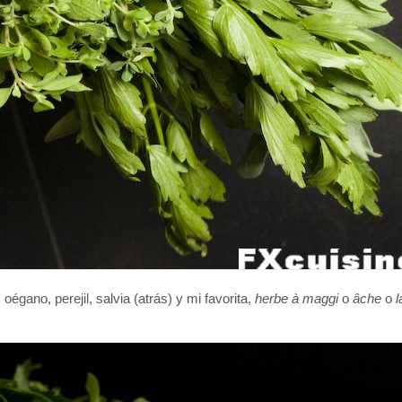
 oégano, perejil, salvia (atrás) y mi favorita,
herbe à maggi
o
âche
o
l