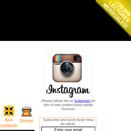
Please follow me on
Instagram
for
lots of new content every week!
Francois
Baja
Subscribe and you'll never miss
Stampar
an article:
resolución