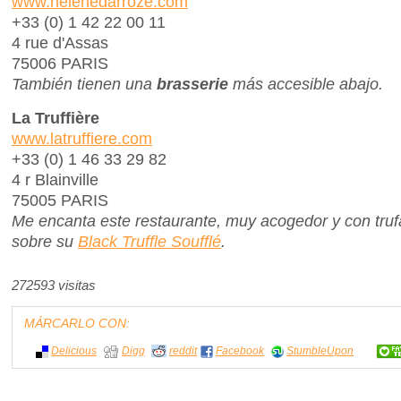
www.helenedarroze.com
+33 (0) 1 42 22 00 11
4 rue d'Assas
75006 PARIS
También tienen una
brasserie
más accesible abajo.
La Truffière
www.latruffiere.com
+33 (0) 1 46 33 29 82
4 r Blainville
75005 PARIS
Me encanta este restaurante, muy acogedor y con trufa
sobre su
Black Truffle Soufflé
.
272593 visitas
MÁRCARLO CON:
Delicious
Digg
reddit
Facebook
StumbleUpon