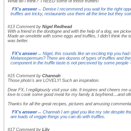
What do I think? I NEED some of those truffles!
FX's answer
→ Denise I recommend you wait for the right oppor
truffles are tricky, restaurants use them all the time but they s
#13
Comment by
Nigel Redhead
With a friend in the dordogne and with the help of a dog, we picked 
Made an omelette with some eggs and truffles, I didn't think the t
was better.
FX's answer
→ Nigel, this sounds like an exciting trip you had
Melanospermum? There are dozens of types of truffles and they 
component in the truffle taste is not perceived by some people - i
#15
Comment by
Channah
Those photo's are LOVELY! Such an inspiration.
Dear FX, I regiligiously visit your site. It inspires and cheers me 
love to cook some good meat for my family & boyfriend....and oft
Thanks for all the great recipes, pictures and amusing commenta
FX's answer
→ Channah I am glad you like my site despite the
are loads of veggie things you can do with truffles.
#17
Comment by
Lily