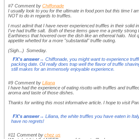
#7
Comment by
Chiffonade
I usually look to you for the ultimate in food porn but this time
NOT to do in regards to truffles.
I must admit that I have never experienced truffles in their solid
I've had truffle salt. Both of these items gave me a pretty stron
Earthiness that hovered over the dish like an ethereal halo. Not qu
appetite whetted for a more "substantial" truffle outing.
(Sigh...) Someday.
FX's answer
→ Chiffonade, you might want to experience truffle
packing date. Oil really does trap well the flavor of truffle shavi
still makes for an immensely enjoyable experience.
#9
Comment by
Liliana
I have had the experience of eating risotto with truffles and truf
aroma and taste of those dishes.
Thanks for writing this most informative article. I hope to visit 
FX's answer
→ Liliana, the white truffles you have eaten in It
have no regrets!
#11
Comment by
chez us