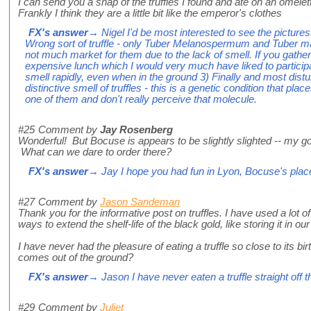
I can send you a snap of the truffles I found and ate on an omelet
Frankly I think they are a little bit like the emperor's clothes
FX's answer
→ Nigel I'd be most interested to see the pictures
Wrong sort of truffle - only Tuber Melanospermum and Tuber magn
not much market for them due to the lack of smell. If you gathe
expensive lunch which I would very much have liked to participat
smell rapidly, even when in the ground 3) Finally and most dist
distinctive smell of truffles - this is a genetic condition that p
one of them and don't really perceive that molecule.
#25
Comment by
Jay Rosenberg
Wonderful! But Bocuse is appears to be slightly slighted -- my 
What can we dare to order there?
FX's answer
→ Jay I hope you had fun in Lyon, Bocuse's place i
#27
Comment by
Jason Sandeman
Thank you for the informative post on truffles. I have used a lot of tr
ways to extend the shelf-life of the black gold, like storing it in our
I have never had the pleasure of eating a truffle so close to its b
comes out of the ground?
FX's answer
→ Jason I have never eaten a truffle straight off th
#29
Comment by
Juliet