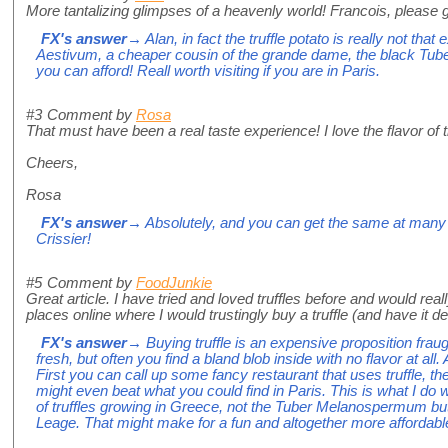
More tantalizing glimpses of a heavenly world! Francois, please g
FX's answer
→ Alan, in fact the truffle potato is really not that
Aestivum, a cheaper cousin of the grande dame, the black Tube
you can afford! Reall worth visiting if you are in Paris.
#3
Comment by
Rosa
That must have been a real taste experience! I love the flavor of tr
Cheers,
Rosa
FX's answer
→ Absolutely, and you can get the same at many g
Crissier!
#5
Comment by
FoodJunkie
Great article. I have tried and loved truffles before and would re
places online where I would trustingly buy a truffle (and have it 
FX's answer
→ Buying truffle is an expensive proposition frau
fresh, but often you find a bland blob inside with no flavor at all
First you can call up some fancy restaurant that uses truffle, th
might even beat what you could find in Paris. This is what I do 
of truffles growing in Greece, not the Tuber Melanospermum but 
Leage. That might make for a fun and altogether more affordabl