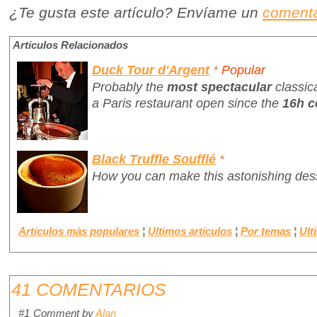
¿Te gusta este artículo? Envíame un
comenta
Artículos Relacionados
Duck Tour d'Argent
*
Popular
Probably the
most spectacular
classic
a Paris restaurant open since the
16h c
Black Truffle Soufflé
*
How you can make this astonishing des
Artículos màs populares
¦
Ultimos artículos
¦
Por temas
¦
Ult
41 COMENTARIOS
#1
Comment by
Alan