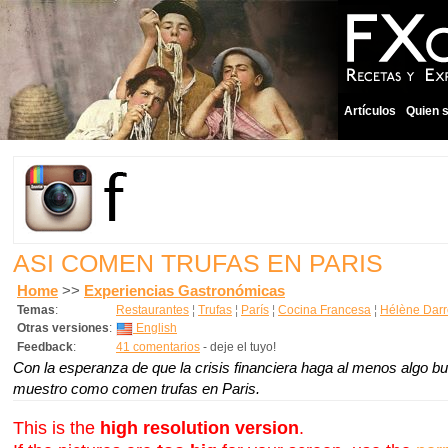
Artículos
Quien 
ASI COMEN TRUFAS EN PARIS
Home
>>
Experiencias Gastronómicas
Temas
:
Restaurantes
¦
Trufas
¦
París
¦
Cocina Francesa
¦
Hélène Dar
Otras versiones
:
English
Feedback
:
41 comentarios
- deje el tuyo!
Con la esperanza de que la crisis financiera haga al menos algo bue
muestro como comen trufas en Paris.
This is the
high resolution version
.