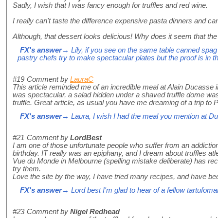
Sadly, I wish that I was fancy enough for truffles and red wine.
I really can't taste the difference expensive pasta dinners and c
Although, that dessert looks delicious! Why does it seem that the 
FX's answer
→ Lily, if you see on the same table canned spag 
pastry chefs try to make spectacular plates but the proof is in t
#19
Comment by
LauraC
This article reminded me of an incredible meal at Alain Ducasse in
was spectacular, a salad hidden under a shaved truffle dome was
truffle. Great article, as usual you have me dreaming of a trip to Pa
FX's answer
→ Laura, I wish I had the meal you mention at Duc
#21
Comment by
LordBest
I am one of those unfortunate people who suffer from an addiction t
birthday. IT really was an epiphany, and I dream about truffles atle
Vue du Monde in Melbourne (spelling mistake deliberate) has recie
try them.
Love the site by the way, I have tried many recipes, and have b
FX's answer
→ Lord best I'm glad to hear of a fellow tartufoma
#23
Comment by
Nigel Redhead