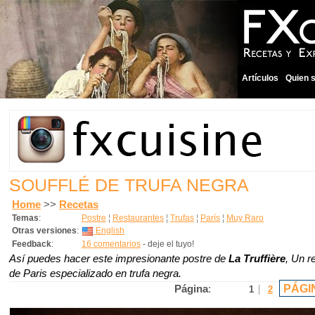
Artículos
Quien 
SOUFFLÉ DE TRUFA NEGRA
Home
>>
Recetas
Temas
:
Postre
¦
Restaurantes
¦
Trufas
¦
París
¦
Muy Raro
Otras versiones
:
English
Feedback
:
16 comentarios
- deje el tuyo!
Así puedes hacer este impresionante postre de
La Truffière
, Un r
de Paris especializado en trufa negra.
PÁGI
Página
:
1
2