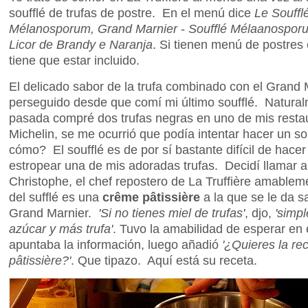
soufflé de trufas de postre. En el menú dice
Le Souffl
Mélanosporum, Grand Marnier
-
Soufflé Mélaanospor
Licor de Brandy e Naranja
. Si tienen menú de postres
tiene que estar incluido.
El delicado sabor de la trufa combinado con el Grand
perseguido desde que comí mi último soufflé. Natura
pasada compré dos trufas negras en uno de mis restaur
Michelin, se me ocurrió que podía intentar hacer un so
cómo? El soufflé es de por sí bastante difícil de hac
estropear una de mis adoradas trufas. Decidí llamar a
Christophe, el chef repostero de La Truffière amablem
del sufflé es una
crême pâtissière
a la que se le da s
Grand Marnier.
'Si no tienes miel de trufas'
, djo,
'simp
azúcar y más trufa'
. Tuvo la amabilidad de esperar en 
apuntaba la información, luego añadió
'¿Quieres la re
pâtissière?'
. Que tipazo. Aquí está su receta.