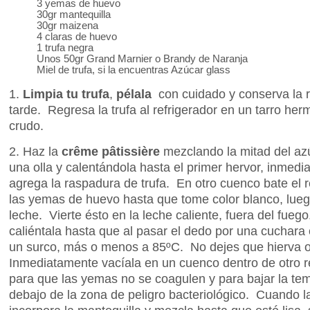
3 yemas de huevo
30gr mantequilla
30gr maizena
4 claras de huevo
1 trufa negra
Unos 50gr Grand Marnier o Brandy de Naranja
Miel de trufa, si la encuentras Azúcar glass
1.
Limpia tu trufa
,
pélala
con cuidado y conserva la r
tarde. Regresa la trufa al refrigerador en un tarro her
crudo.
2. Haz la
crême pâtissière
mezclando la mitad del azú
una olla y calentándola hasta el primer hervor, inmedi
agrega la raspadura de trufa. En otro cuenco bate el r
las yemas de huevo hasta que tome color blanco, lueg
leche. Vierte ésto en la leche caliente, fuera del fue
caliéntala hasta que al pasar el dedo por una cuchara
un surco, más o menos a 85ºC. No dejes que hierva o 
Inmediatamente vacíala en un cuenco dentro de otro r
para que las yemas no se coagulen y para bajar la te
debajo de la zona de peligro bacteriológico. Cuando 