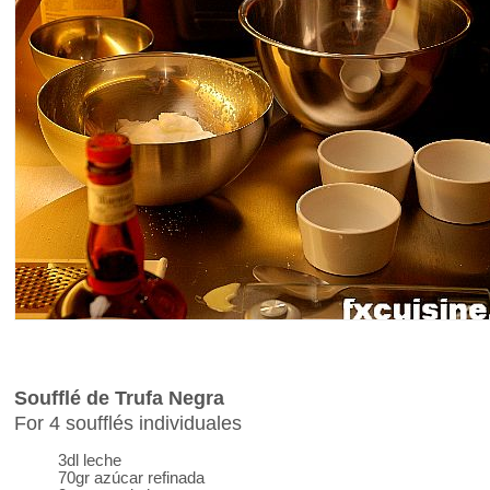
Soufflé de Trufa Negra
For 4 soufflés individuales
3dl leche
70gr azúcar refinada