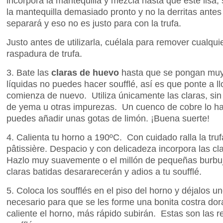
incorpora la mantequilla y mezcla hasta que esté lisa
la mantequilla demasiado pronto y no la derritas antes
separará y eso no es justo para con la trufa.
Justo antes de utilizarla, cuélala para remover cualqu
raspadura de trufa.
3. Bate las
claras de huevo
hasta que se pongan muy
líquidas no puedes hacer soufflé, así es que ponte a l
comienza de nuevo. Utiliza únicamente las claras, si
de yema u otras impurezas. Un cuenco de cobre lo ha
puedes añadir unas gotas de limón. ¡Buena suerte!
4. Calienta tu horno a 190ºC. Con cuidado ralla la tru
pâtissière. Despacio y con delicadeza incorpora las cl
Hazlo muy suavemente o el millón de pequeñas burbuji
claras batidas desararecerán y adios a tu soufflé.
5. Coloca los soufflés en el piso del horno y déjalos u
necesario para que se les forme una bonita costra d
caliente el horno, más rápido subirán. Estas son las r