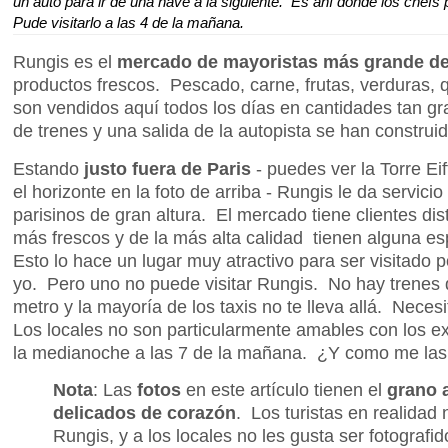
un auto para ir de una nave a la siguiente. Es ahí donde los chefs
Pude visitarlo a las 4 de la mañana.
Rungis es el
mercado de mayoristas más grande d
productos frescos. Pescado, carne, frutas, verduras, q
son vendidos aquí todos los días en cantidades tan g
de trenes y una salida de la autopista se han construid
Estando
justo fuera de Paris
- puedes ver la Torre Ei
el horizonte en la foto de arriba - Rungis le da servic
parisinos de gran altura. El mercado tiene clientes dis
más frescos y de la más alta calidad tienen alguna e
Esto lo hace un lugar muy atractivo para ser visitado 
yo. Pero uno no puede visitar Rungis. No hay trenes 
metro y la mayoría de los taxis no te lleva allá. Necesi
Los locales no son particularmente amables con los e
la medianoche a las 7 de la mañana. ¿Y como me las a
Nota
: Las
fotos
en este artículo tienen el
grano 
delicados de corazón
. Los turistas en realidad 
Rungis, y a los locales no les gusta ser fotografi