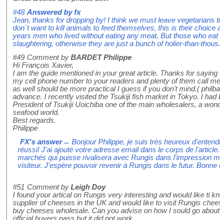
#48
Answered by
fx
Jean, thanks for dropping by! I think we must leave vegetarians to th
don´t want to kill animals to feed themselves, this is their choic
years men who lived without eating any meat. But those who ea
slaughtering, otherwise they are just a bunch of holier-than-thous
#49
Comment by
BARDET Philippe
Hi François Xavier,
I am the guide mentioned in your great article. Thanks for saying
my cell phone number to your readers and plenty of them call m
as well should be more practical I guess if you don't mind.( phi
advance. I recently visited the Tsukiji fish market in Tokyo. I had
President of Tsukiji Uoichiba one of the main wholesalers, a wond
seafood world.
Best regards.
Philippe
FX's answer
→ Bonjour Philippe, je suis très heureux d'entend
réussi! J'ai ajouté votre adresse email dans le corps de l'article. 
marchés qui puisse rivalisera avec Rungis dans l'impression mé
visiteur. J'espère pouvoir revenir à Rungis dans le futur. Bonne 
#51
Comment by
Leigh Doy
I found your artical on Rungis very interesting and would like ti k
supplier of cheeses in the UK and would like to visit Rungis che
buy cheeses wholesale. Can you advise on how I sould go about thi
official buyers pass but it did not work.