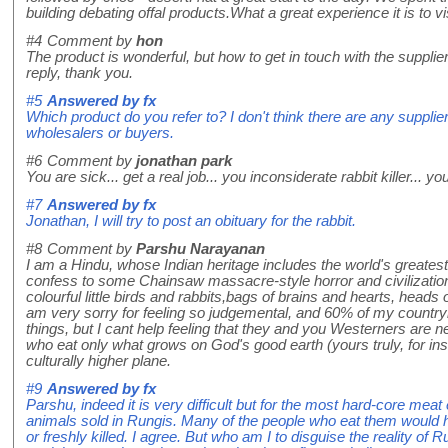
building debating offal products.What a great experience it is to vi
#4
Comment by
hon
The product is wonderful, but how to get in touch with the supplier
reply, thank you.
#5
Answered by
fx
Which product do you refer to? I don't think there are any supplie
wholesalers or buyers.
#6
Comment by
jonathan park
You are sick... get a real job... you inconsiderate rabbit killer... y
#7
Answered by
fx
Jonathan, I will try to post an obituary for the rabbit.
#8
Comment by
Parshu Narayanan
I am a Hindu, whose Indian heritage includes the world's greates
confess to some Chainsaw massacre-style horror and civilization
colourful little birds and rabbits,bags of brains and hearts, heads 
am very sorry for feeling so judgemental, and 60% of my countr
things, but I cant help feeling that they and you Westerners are ne
who eat only what grows on God's good earth (yours truly, for ins
culturally higher plane.
#9
Answered by
fx
Parshu, indeed it is very difficult but for the most hard-core meat 
animals sold in Rungis. Many of the people who eat them would he
or freshly killed. I agree. But who am I to disguise the reality of R