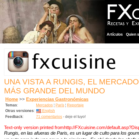
Artículos
Quien 
UNA VISTA A RUNGIS, EL MERCAD
MÁS GRANDE DEL MUNDO
Home
>>
Experiencias Gastronómicas
Temas
:
Mercados
¦
París
¦
Reportaje
Otras versiones
:
English
Feedback
:
71 comentarios
- deje el tuyo!
Text-only version printed fromhttp://FXcuisine.com/default.asp?Di
Rungis, en las afueras de Paris, es un lugar de culto para los gou