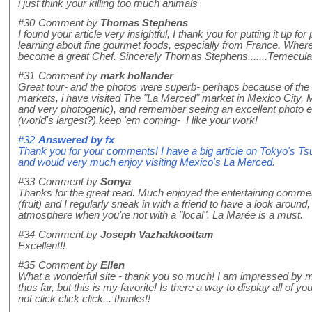
i just think your killing too much animals
#30
Comment by
Thomas Stephens
I found your article very insightful, I thank you for putting it up fo
learning about fine gourmet foods, especially from France. Where
become a great Chef. Sincerely Thomas Stephens.......Temecula,
#31
Comment by
mark hollander
Great tour- and the photos were superb- perhaps because of the l
markets, i have visited The "La Merced" market in Mexico City,
and very photogenic), and remember seeing an excellent photo e
(world's largest?).keep 'em coming- I like your work!
#32
Answered by
fx
Thank you for your comments! I have a big article on Tokyo's Tsuk
and would very much enjoy visiting Mexico's La Merced.
#33
Comment by
Sonya
Thanks for the great read. Much enjoyed the entertaining comm
(fruit) and I regularly sneak in with a friend to have a look around
atmosphere when you're not with a "local". La Marée is a must.
#34
Comment by
Joseph Vazhakkoottam
Excellent!!
#35
Comment by
Ellen
What a wonderful site - thank you so much! I am impressed by m
thus far, but this is my favorite! Is there a way to display all of y
not click click click... thanks!!