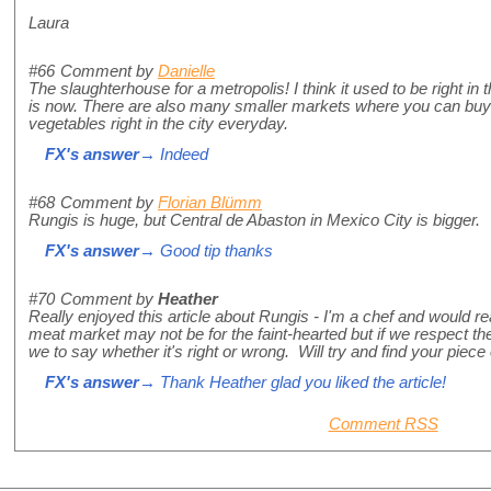
Laura
#66
Comment by
Danielle
The slaughterhouse for a metropolis! I think it used to be right in
is now. There are also many smaller markets where you can bu
vegetables right in the city everyday.
FX's answer
→ Indeed
#68
Comment by
Florian Blümm
Rungis is huge, but Central de Abaston in Mexico City is bigger.
FX's answer
→ Good tip thanks
#70
Comment by
Heather
Really enjoyed this article about Rungis - I'm a chef and would rea
meat market may not be for the faint-hearted but if we respect th
we to say whether it's right or wrong. Will try and find your piec
FX's answer
→ Thank Heather glad you liked the article!
Comment RSS