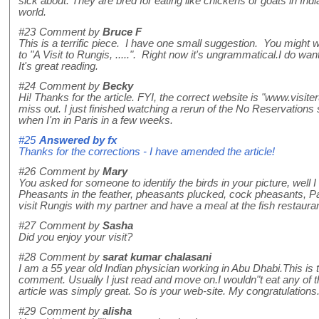
sick about. They are bred for eating like chickens or goats in Indi
world.
#23
Comment by
Bruce F
This is a terrific piece. I have one small suggestion. You might wa
to "A Visit to Rungis, .....". Right now it's ungrammatical.I do want 
It's great reading.
#24
Comment by
Becky
Hi! Thanks for the article. FYI, the correct website is "www.visit
miss out. I just finished watching a rerun of the No Reservations 
when I'm in Paris in a few weeks.
#25
Answered by
fx
Thanks for the corrections - I have amended the article!
#26
Comment by
Mary
You asked for someone to identify the birds in your picture, well I
Pheasants in the feather, pheasants plucked, cock pheasants, Par
visit Rungis with my partner and have a meal at the fish restauran
#27
Comment by
Sasha
Did you enjoy your visit?
#28
Comment by
sarat kumar chalasani
I am a 55 year old Indian physician working in Abu Dhabi.This is th
comment. Usually I just read and move on.I wouldn"t eat any of 
article was simply great. So is your web-site. My congratulations
#29
Comment by
alisha