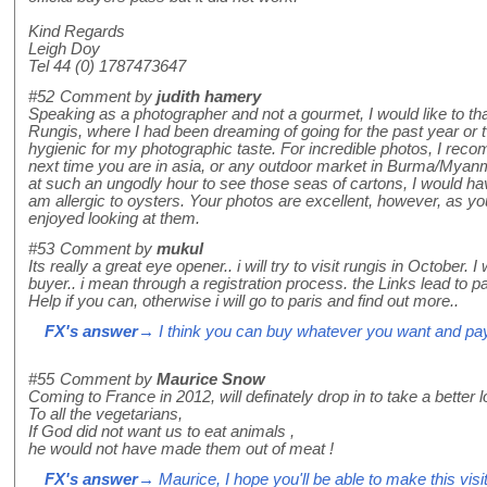
Kind Regards
Leigh Doy
Tel 44 (0) 1787473647
#52
Comment by
judith hamery
Speaking as a photographer and not a gourmet, I would like to tha
Rungis, where I had been dreaming of going for the past year or two
hygienic for my photographic taste. For incredible photos, I rec
next time you are in asia, or any outdoor market in Burma/Myanma
at such an ungodly hour to see those seas of cartons, I would ha
am allergic to oysters. Your photos are excellent, however, as you 
enjoyed looking at them.
#53
Comment by
mukul
Its really a great eye opener.. i will try to visit rungis in October
buyer.. i mean through a registration process. the Links lead to pa
Help if you can, otherwise i will go to paris and find out more..
FX's answer
→ I think you can buy whatever you want and pa
#55
Comment by
Maurice Snow
Coming to France in 2012, will definately drop in to take a better l
To all the vegetarians,
If God did not want us to eat animals ,
he would not have made them out of meat !
FX's answer
→ Maurice, I hope you'll be able to make this visi