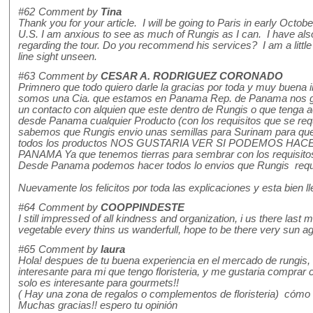
#62
Comment by
Tina
Thank you for your article. I will be going to Paris in early Octobe
U.S. I am anxious to see as much of Rungis as I can. I have also
regarding the tour. Do you recommend his services? I am a little
line sight unseen.
#63
Comment by
CESAR A. RODRIGUEZ CORONADO
Primnero que todo quiero darle la gracias por toda y muy buena 
somos una Cia. que estamos en Panama Rep. de Panama nos gu
un contacto con alquien que este dentro de Rungis o que tenga a
desde Panama cualquier Producto (con los requisitos que se requ
sabemos que Rungis envio unas semillas para Surinam para que 
todos los productos NOS GUSTARIA VER SI PODEMOS HA
PANAMA Ya que tenemos tierras para sembrar con los requisitos
Desde Panama podemos hacer todos lo envios que Rungis requ
Nuevamente los felicitos por toda las explicaciones y esta bien 
#64
Comment by
COOPPINDESTE
I still impressed of all kindness and organization, i us there last m
vegetable every thins us wanderfull, hope to be there very sun ag
#65
Comment by
laura
Hola! despues de tu buena experiencia en el mercado de rungis, t
interesante para mi que tengo floristeria, y me gustaria comprar
solo es interesante para gourmets!!
( Hay una zona de regalos o complementos de floristeria) cómo lle
Muchas gracias!! espero tu opinión