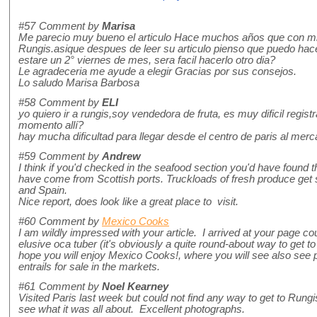
#57
Comment by
Marisa
Me parecio muy bueno el articulo Hace muchos años que con mi
Rungis.asique despues de leer su articulo pienso que puedo hac
estare un 2° viernes de mes, sera facil hacerlo otro dia?
Le agradeceria me ayude a elegir Gracias por sus consejos.
Lo saludo Marisa Barbosa
#58
Comment by
ELI
yo quiero ir a rungis,soy vendedora de fruta, es muy dificil reg
momento allí?
hay mucha dificultad para llegar desde el centro de paris al mer
#59
Comment by
Andrew
I think if you'd checked in the seafood section you'd have found
have come from Scottish ports. Truckloads of fresh produce get 
and Spain.
Nice report, does look like a great place to visit.
#60
Comment by
Mexico Cooks
I am wildly impressed with your article. I arrived at your page co
elusive oca tuber (it's obviously a quite round-about way to get to 
hope you will enjoy Mexico Cooks!, where you will see also see 
entrails for sale in the markets.
#61
Comment by
Noel Kearney
Visited Paris last week but could not find any way to get to Rungi
see what it was all about. Excellent photographs.