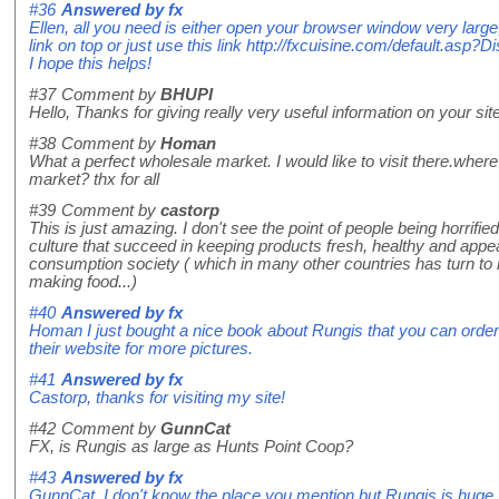
#36
Answered by
fx
Ellen, all you need is either open your browser window very large
link on top or just use this link http://fxcuisine.com/default.asp
I hope this helps!
#37
Comment by
BHUPI
Hello, Thanks for giving really very useful information on your site
#38
Comment by
Homan
What a perfect wholesale market. I would like to visit there.wher
market? thx for all
#39
Comment by
castorp
This is just amazing. I don't see the point of people being horrifi
culture that succeed in keeping products fresh, healthy and appea
consumption society ( which in many other countries has turn to 
making food...)
#40
Answered by
fx
Homan I just bought a nice book about Rungis that you can order 
their website for more pictures.
#41
Answered by
fx
Castorp, thanks for visiting my site!
#42
Comment by
GunnCat
FX, is Rungis as large as Hunts Point Coop?
#43
Answered by
fx
GunnCat, I don't know the place you mention but Rungis is huge,