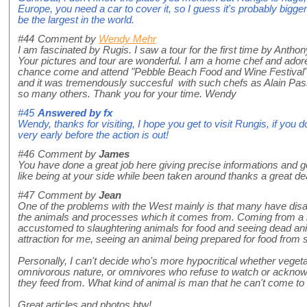
Europe, you need a car to cover it, so I guess it's probably bigg
be the largest in the world.
#44
Comment by
Wendy Mehr
I am fascinated by Rugis. I saw a tour for the first time by Anthon
Your pictures and tour are wonderful. I am a home chef and ador
chance come and attend "Pebble Beach Food and Wine Festival" .
and it was tremendously succesful with such chefs as Alain Pas
so many others. Thank you for your time. Wendy
#45
Answered by
fx
Wendy, thanks for visiting, I hope you get to visit Rungis, if you d
very early before the action is out!
#46
Comment by
James
You have done a great job here giving precise informations and g
like being at your side while been taken around thanks a great de
#47
Comment by
Jean
One of the problems with the West mainly is that many have dis
the animals and processes which it comes from. Coming from a lar
accustomed to slaughtering animals for food and seeing dead an
attraction for me, seeing an animal being prepared for food from 
Personally, I can't decide who's more hypocritical whether vege
omnivorous nature, or omnivores who refuse to watch or acknow
they feed from. What kind of animal is man that he can't come to
Great articles and photos btw!