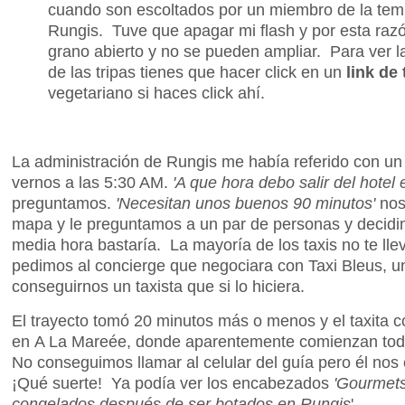
cuando son escoltados por un miembro de la temi
Rungis. Tuve que apagar mi flash y por esta razón
grano abierto y no se pueden ampliar. Para ver 
de las tripas tienes que hacer click en un
link de 
vegetariano si haces click ahí.
La administración de Rungis me había referido con u
vernos a las 5:30 AM.
'A que hora debo salir del hotel 
preguntamos.
'Necesitan unos buenos 90 minutos'
nos
mapa y le preguntamos a un par de personas y decidi
media hora bastaría. La mayoría de los taxis no te lle
pedimos al concierge que negociara con Taxi Bleus, u
conseguirnos un taxista que si lo hiciera.
El trayecto tomó 20 minutos más o menos y el taxita 
en A La Mareée, donde aparentemente comienzan todo
No conseguimos llamar al celular del guía pero él nos 
¡Qué suerte! Ya podía ver los encabezados
'Gourmets
congelados después de ser botados en Rungis
'