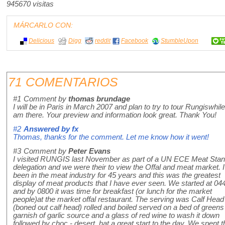
945670 visitas
MÁRCARLO CON:
Delicious
Digg
reddit
Facebook
StumbleUpon
71 COMENTARIOS
#1
Comment by
thomas brundage
I will be in Paris in March 2007 and plan to try to tour Rungiswhile
am there. Your preview and information look great. Thank You!
#2
Answered by
fx
Thomas, thanks for the comment. Let me know how it went!
#3
Comment by
Peter Evans
I visited RUNGIS last November as part of a UN ECE Meat Sta
delegation and we were their to view the Offal and meat market. 
been in the meat industry for 45 years and this was the greatest
display of meat products that I have ever seen. We started at 0
and by 0800 it was time for breakfast (or lunch for the market
people)at the market offal restaurant. The serving was Calf Hea
(boned out calf head) rolled and boiled served on a bed of greens
garnish of garlic source and a glass of red wine to wash it down
followed by choc - desert. hat a great start to the day. We spent 