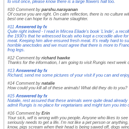
to visit once, please know there is a large flowers hall too.
#10
Comment by
parshu.narayanan
Of course you are right. On calm reflection, there is no culture w
best one can hope for is humane slaughter.
#11
Answered by
fx
Quite right indeed - I read in Mircea Eliade's book 'L'inde', a recoll
the 1930's that he witnessed locals who kept a crocodile alive for d
meat. Keeping him alive ensured fresh meat. It's really hard to su
horrible anectodes and we must agree that there is more to Fran
frog legs.
#12
Comment by
richard hawke
Thanks for the information, I am going to visit Rungis next week c
#13
Answered by
fx
Richard, send me some pictures of your visit if you can and enjo
#14
Comment by
natalie
How could you kill all of these animals! What did they do to you?
#15
Answered by
fx
Natalie, rest assured that these animals were quite dead already 
admit Rungis is no place for vegetarians and might turn you into o
#16
Comment by
Erin
Your sick, wtf is wrong with you people. Anyone who likes to see
seriously needs to get a life. I'm not like a pet person or anythin
know, pigs scream when their head is being sawed off, dogs winc