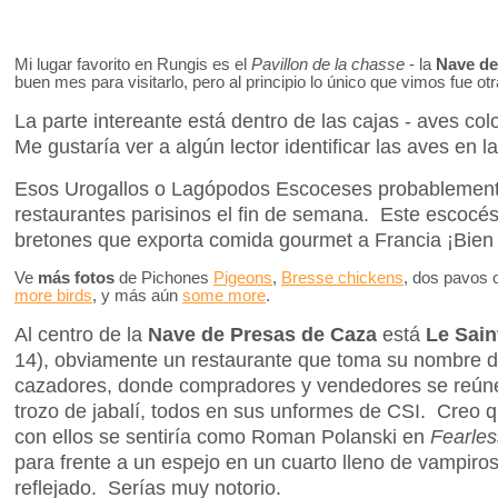
Mi lugar favorito en Rungis es el
Pavillon de la chasse
- la
Nave de
buen mes para visitarlo, pero al principio lo único que vimos fue ot
La parte intereante está dentro de las cajas - aves col
Me gustaría ver a algún lector identificar las aves en l
Esos Urogallos o Lagópodos Escoceses probablemente
restaurantes parisinos el fin de semana. Este escocé
bretones que exporta comida gourmet a Francia ¡Bien
Ve
más fotos
de Pichones
Pigeons
,
Bresse chickens
, dos pavos
more birds
, y más aún
some more
.
Al centro de la
Nave de Presas de Caza
está
Le Sain
14), obviamente un restaurante que toma su nombre de
cazadores, donde compradores y vendedores se reún
trozo de jabalí, todos en sus unformes de CSI. Creo qu
con ellos se sentiría como Roman Polanski en
Fearles
para frente a un espejo en un cuarto lleno de vampiros
reflejado. Serías muy notorio.