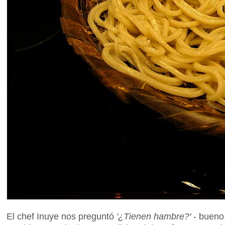
El chef Inuye nos preguntó
'¿Tienen hambre?'
- bueno,