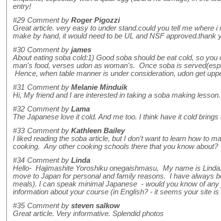
entry!
#29
Comment by
Roger Pigozzi
Great article. very easy to under stand.could you tell me where
make by hand, it would need to be UL and NSF approved.thank 
#30
Comment by
james
About eating soba cold:1) Good soba should be eat cold, so you ca
man's food, verses udon as woman's. Once soba is served(especia
Hence, when table manner is under consideration, udon get upp
#31
Comment by
Melanie Minduik
Hi, My friend and I are interested in taking a soba making lesson
#32
Comment by
Lama
The Japanese love it cold. And me too. I think have it cold brings
#33
Comment by
Kathleen Bailey
I liked reading the soba article, but I don't want to learn how to
cooking. Any other cooking schools there that you know about?
#34
Comment by
Linda
Hello- Hajimashite Yoroshiku onegaishmasu, My name is Linda. I 
move to Japan for personal and family reasons. I have always be
meals). I can speak minimal Japanese - would you know of any jo
information about your course (in English? - it seems your site 
#35
Comment by
steven salkow
Great article. Very informative. Splendid photos