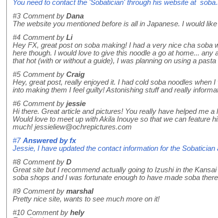
You need to contact the 'Sobatician' through his website at soba.
#3
Comment by
Dana
The website you mentioned before is all in Japanese. I would like t
#4
Comment by
Li
Hey FX, great post on soba making! I had a very nice cha soba
here though. I would love to give this noodle a go at home... any 
that hot (with or without a guide), I was planning on using a pas
#5
Comment by
Craig
Hey, great post, really enjoyed it. I had cold soba noodles whe
into making them I feel guilty! Astonishing stuff and really informat
#6
Comment by
jessie
Hi there. Great article and pictures! You really have helped me a 
Would love to meet up with Akila Inouye so that we can feature
much! jessieliew@ochrepictures.com
#7
Answered by
fx
Jessie, I have updated the contact information for the Sobatician 
#8
Comment by
D
Great site but I recommend actually going to Izushi in the Kansa
soba shops and I was fortunate enough to have made soba there
#9
Comment by
marshal
Pretty nice site, wants to see much more on it!
#10
Comment by
hely