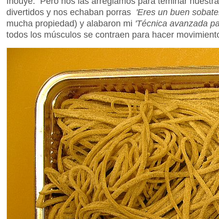
Inouye. Pero nos las arreglamos para teminar nuestra
divertidos y nos echaban porras
'Eres un buen sobate
mucha propiedad) y alabaron mi
'Técnica avanzada pa
todos los músculos se contraen para hacer movimientos