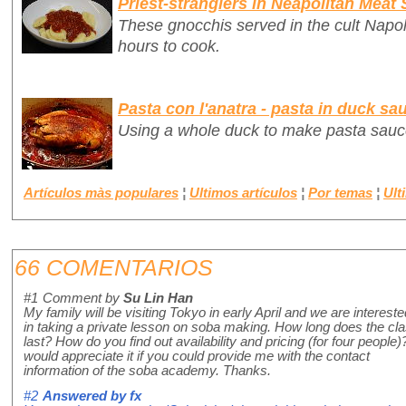
Priest-stranglers in Neapolitan Meat
These gnocchis served in the cult Napo
hours to cook.
Pasta con l'anatra - pasta in duck sa
Using a whole duck to make pasta sauc
Artículos màs populares
¦
Ultimos artículos
¦
Por temas
¦
Ult
66 COMENTARIOS
#1
Comment by
Su Lin Han
My family will be visiting Tokyo in early April and we are intereste
in taking a private lesson on soba making. How long does the cl
last? How do you find out availability and pricing (for four people)?
would appreciate it if you could provide me with the contact
information of the soba academy. Thanks.
#2
Answered by
fx