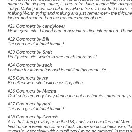
name of the dipping sauce, is very refreshing, if not a little ov
Tokyo.Making them can take anywhere from 1 hour to 2 hours - si
making.Worth trying and making and just remember - the thicknes
longer and shorter than the measurements above.
#21
Comment by
candylover
Hello, great site. I found here many interesting information. Tha
#22
Comment by
Bill
This is a great tutorial thanks!
#23
Comment by
Smit
Pretty nice site, wants to see much more on it!
#24
Comment by
zack
Looking for information and found it at this great site…
#25
Comment by
rty
Excellent web site I will be visiting often.
#26
Comment by
Macha
Cold soba are very tasty during the hot and humid summer days. 
#27
Comment by
gari
This is a great tutorial thanks!
#28
Comment by
Gootch
As a half-Jap growing up in the US, cold soba noodles and Mom'
least once a week as comfort food. Some soba contains yam flo
exquisite, especially with a quail egg (uzura no tamago) in the