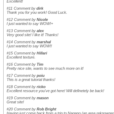
Excellent!
#11
Comment by
dirk
Thank you for you work! Good Luck.
#12
Comment by
Nicole
I just wanted to say WOW!+
#13
Comment by
alex
Very good site! I like it! Thanks!
#14
Comment by
marshal
I just wanted to say WOW!!
#15
Comment by
Hillari
Excellent texture.
#16
Comment by
Tim
Pretty nice site, wants to see much more on it!
#17
Comment by
poiu
This is a great tutorial thanks!
#18
Comment by
ricko
Excellent resource you've got here! Will definetely be back!
#19
Comment by
mason
Great site!
#20
Comment by
Rob Bright
Having just come back from a trip to Nagano (an area reknowned in