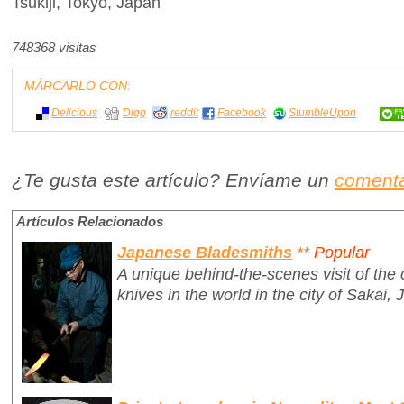
Tsukiji, Tokyo, Japan
748368 visitas
MÁRCARLO CON:
Delicious
Digg
reddit
Facebook
StumbleUpon
¿Te gusta este artículo? Envíame un
comenta
Artículos Relacionados
Japanese Bladesmiths
**
Popular
A unique behind-the-scenes visit of th
knives in the world in the city of Sakai, 