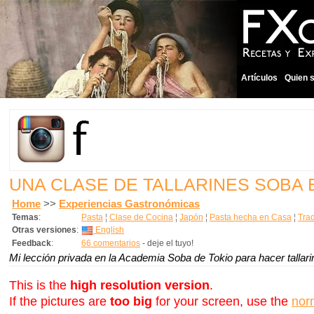
Artículos
Quien 
UNA CLASE DE TALLARINES SOBA 
Home
>>
Experiencias Gastronómicas
Temas
:
Pasta
¦
Clase de Cocina
¦
Japón
¦
Pasta hecha en Casa
¦
Trad
Otras versiones
:
English
Feedback
:
66 comentarios
- deje el tuyo!
Mi lección privada en la Academia Soba de Tokio para hacer tallari
This is the
high resolution version
.
If the pictures are
too big
for your screen, use the
nor