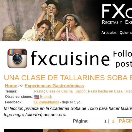
Artículos
Quien 
UNA CLASE DE TALLARINES SOBA 
Home
>>
Experiencias Gastronómicas
Temas
:
Pasta
¦
Clase de Cocina
¦
Japón
¦
Pasta hecha en Casa
¦
Trad
Otras versiones
:
English
Feedback
:
66 comentarios
- deje el tuyo!
Mi lección privada en la Academia Soba de Tokio para hacer tallar
trigo negro (alforfón) desde cero.
PÁGI
Página
:
1
2