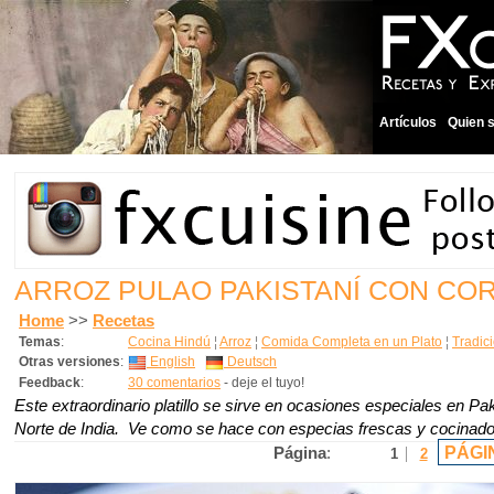
Artículos
Quien 
ARROZ PULAO PAKISTANÍ CON CO
Home
>>
Recetas
Temas
:
Cocina Hindú
¦
Arroz
¦
Comida Completa en un Plato
¦
Tradic
Otras versiones
:
English
Deutsch
Feedback
:
30 comentarios
- deje el tuyo!
Este extraordinario platillo se sirve en ocasiones especiales en Pak
Norte de India. Ve como se hace con especias frescas y cocinado 
PÁGI
Página
:
1
2