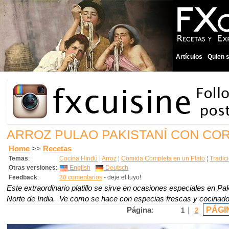
Artículos
Quien 
ARROZ PULAO PAKISTANÍ CON CO
Home
>>
Recetas
Temas
:
Cocina Hindú
¦
Arroz
¦
Comida Completa en un Plato
¦
Tradic
Otras versiones
:
English
Deutsch
Feedback
:
30 comentarios
- deje el tuyo!
Este extraordinario platillo se sirve en ocasiones especiales en Pak
Norte de India. Ve como se hace con especias frescas y cocinado 
PÁGI
Página
:
1
2