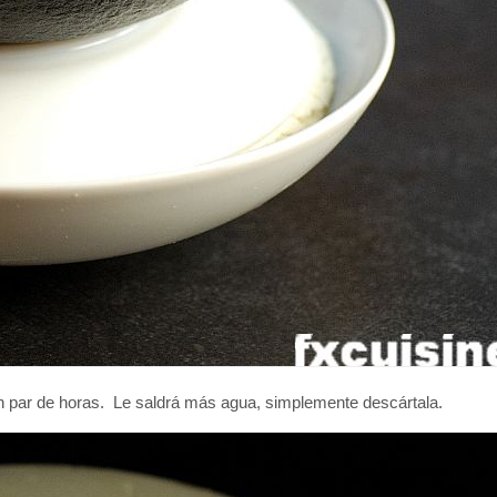
 un par de horas. Le saldrá más agua, simplemente descártala.