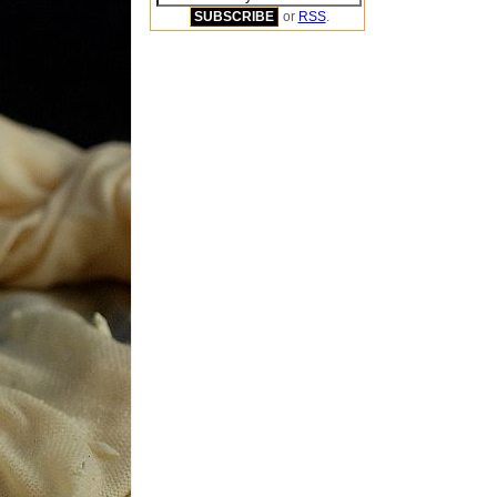
or
RSS
.