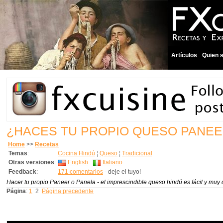
Artículos
Quien 
¿HACES TU PROPIO QUESO PANEE
Home
>>
Recetas
Temas
:
Cocina Hindú
¦
Queso
¦
Tradicional
Otras versiones
:
English
Italiano
Feedback
:
171 comentarios
- deje el tuyo!
Hacer tu propio Paneer o Panela - el imprescindible queso hindú es fácil y muy 
Página
:
1
2
Página precedente