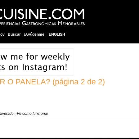
soy
Buscar
¡Ayúdenme!
ENGLISH
R O PANELA?
(página 2 de 2)
divertido. ¡Ve como funciona!