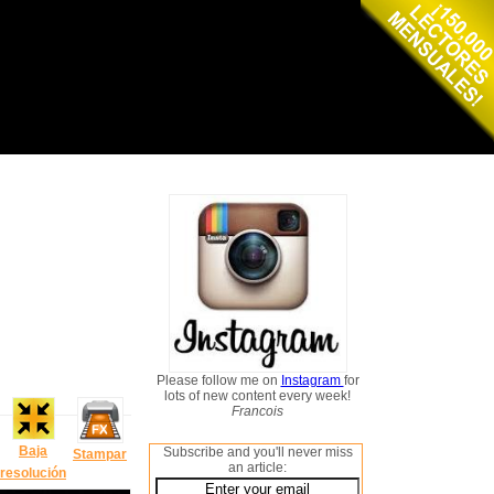
Please follow me on
Instagram
for
lots of new content every week!
Francois
Baja
Subscribe and you'll never miss
Stampar
an article:
resolución