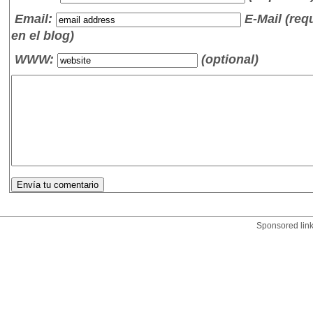
Email:
E-Mail (re
en el blog)
WWW:
(optional)
Sponsored lin