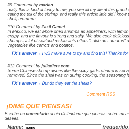
#9
Comment by
marian
really this is kind of funny to me, you see all my life at this gra
eating the tell of the shrimp, and really this article little did I know
shell, ummmm
#10
Comment by
Zazil Camet
In Mexico, we eat whole dried shrimps as appetizers, with lemon 
crispy, and the flavour is strong and salty. We also cook deliciou
shrimps, a lot of seafood restaurants offers "caldo de camarón" d
vegetables like carrots and potatos.
FX's answer
→ I will make sure to try and find this! Thanks for t
#12
Comment by
juliadiets.com
Some Chinese shrimp dishes like the spicy garlic shrimp is served
removed. Since the shell was on during cooking, the seasoning is a
FX's answer
→ But do they eat the shells?
Comment RSS
¡DIME QUE PIENSAS!
Escribe un
comentario
abajo diciéndome que piensas sobre mi art
desees.
Name
:
(requerido