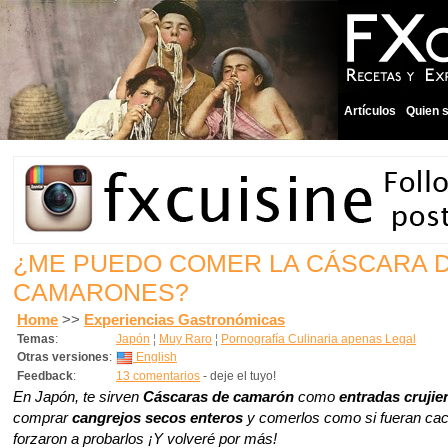
Artículos
Quien 
¿ME PUEDO COMER LA CÁSCARA 
CAMARONES?
Home
>>
Experiencias Gastronómicas
Temas
:
Japón
¦
Muy Raro
¦
Pornografía Culinaria apenas Legal
Otras versiones
:
English
Feedback
:
13 comentarios
- deje el tuyo!
En Japón, te sirven
Cáscaras de camarón
como
entradas crujie
comprar
cangrejos secos enteros
y comerlos como si fueran ca
forzaron a probarlos ¡Y volveré por más!