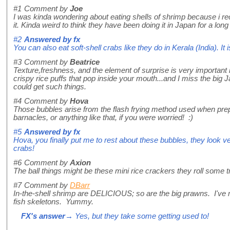
#1
Comment by
Joe
I was kinda wondering about eating shells of shrimp because i rec
it. Kinda weird to think they have been doing it in Japan for a long
#2
Answered by
fx
You can also eat soft-shell crabs like they do in Kerala (India). It i
#3
Comment by
Beatrice
Texture,freshness, and the element of surprise is very important 
crispy rice puffs that pop inside your mouth...and I miss the big
could get such things.
#4
Comment by
Hova
Those bubbles arise from the flash frying method used when prepa
barnacles, or anything like that, if you were worried! :)
#5
Answered by
fx
Hova, you finally put me to rest about these bubbles, they look v
crabs!
#6
Comment by
Axion
The ball things might be these mini rice crackers they roll some tr
#7
Comment by
DBarr
In-the-shell shrimp are DELICIOUS; so are the big prawns. I've 
fish skeletons. Yummy.
FX's answer
→ Yes, but they take some getting used to!