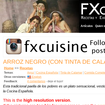
Artículos
Quien 
ARROZ NEGRO (CON TINTA DE CA
Home
>>
Recetas
Temas
:
Arroz
¦
Cocina Española
¦
Tinta de Calamar
¦
Comida Complet
Otras versiones
:
English
Feedback
:
4 comentarios
- deje el tuyo!
Esta tradicional paella de los pobres es un plato sensacional, vest
la Cocina Española.
This is the
high resolution version
.