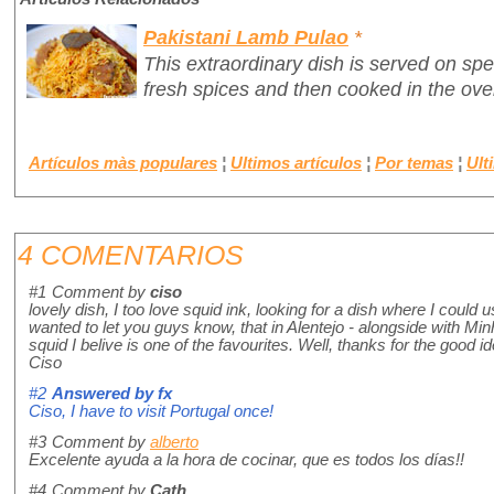
Pakistani Lamb Pulao
*
This extraordinary dish is served on sp
fresh spices and then cooked in the ove
Artículos màs populares
¦
Ultimos artículos
¦
Por temas
¦
Ult
4 COMENTARIOS
#1
Comment by
ciso
lovely dish, I too love squid ink, looking for a dish where I could
wanted to let you guys know, that in Alentejo - alongside with Minh
squid I belive is one of the favourites. Well, thanks for the good id
Ciso
#2
Answered by
fx
Ciso, I have to visit Portugal once!
#3
Comment by
alberto
Excelente ayuda a la hora de cocinar, que es todos los días!!
#4
Comment by
Cath