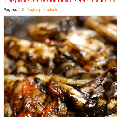
If the pictures are
too big
for your screen, use the
nor
Página
:
1
2
Página precedente