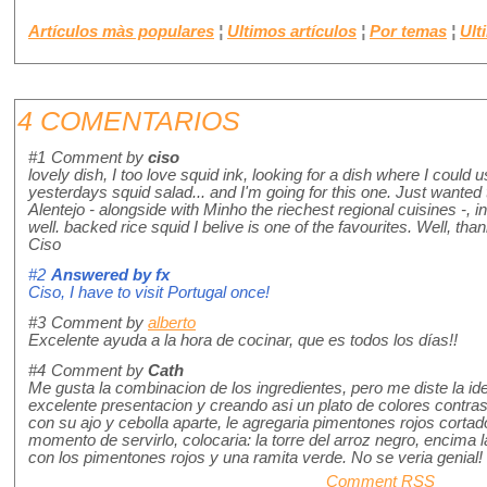
Artículos màs populares
¦
Ultimos artículos
¦
Por temas
¦
Ult
4 COMENTARIOS
#1
Comment by
ciso
lovely dish, I too love squid ink, looking for a dish where I could
yesterdays squid salad... and I'm going for this one. Just wanted 
Alentejo - alongside with Minho the riechest regional cuisines -, i
well. backed rice squid I belive is one of the favourites. Well, than
Ciso
#2
Answered by
fx
Ciso, I have to visit Portugal once!
#3
Comment by
alberto
Excelente ayuda a la hora de cocinar, que es todos los días!!
#4
Comment by
Cath
Me gusta la combinacion de los ingredientes, pero me diste la id
excelente presentacion y creando asi un plato de colores contras
con su ajo y cebolla aparte, le agregaria pimentones rojos cortad
momento de servirlo, colocaria: la torre del arroz negro, encima 
con los pimentones rojos y una ramita verde. No se veria genial!
Comment RSS