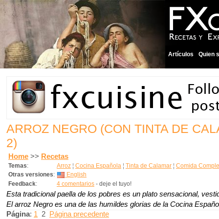
Artículos
Quien 
ARROZ NEGRO (CON TINTA DE CA
2)
Home
>>
Recetas
Temas
:
Arroz
¦
Cocina Española
¦
Tinta de Calamar
¦
Comida Complet
Otras versiones
:
English
Feedback
:
4 comentarios
- deje el tuyo!
Esta tradicional paella de los pobres es un plato sensacional, vest
El arroz Negro es una de las humildes glorias de la Cocina Españo
Página
:
1
2
Página precedente