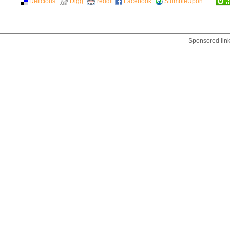
Delicious
Digg
reddit
Facebook
StumbleUpon
Sponsored lin