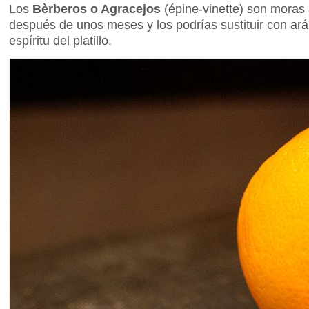
Los
Bèrberos o Agracejos
(épine-vinette) son moras
después de unos meses y los podrías sustituir con ar
espíritu del platillo.