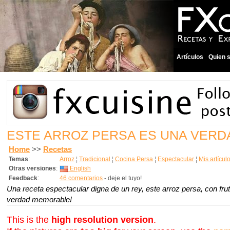
Artículos
Quien 
ESTE ARROZ PERSA ES UNA VERD
Home
>>
Recetas
Temas
:
Arroz
¦
Tradicional
¦
Cocina Persa
¦
Espectacular
¦
Mis artícul
Otras versiones
:
English
Feedback
:
46 comentarios
- deje el tuyo!
Una receta espectacular digna de un rey, este arroz persa, con fru
verdad memorable!
This is the
high resolution version
.