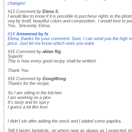
changes!
#13
Comment by
Elena S.
I would like to know if it is possible to purchese rights to the ph
veg by itself, beautiful colors and composition. I would love to pu
You. Sincerely, Elena.
#14
Answered by
fx
Elena, thanks for your comment. Sure, I can send you the high res
price. Just let me know which ones you want.
#15
Comment by
aklan flig
Superb!
This is how every good recipy shall be written!
Thank You
#16
Comment by
GongWong
Thanks for the recipe;
So I am sitting in the kitchen
I am working on a plov
It's tasty and its spicy
I guess a lot like love
I didn't stir after adding the stock and I added some paprika.
Still it tastes fantatstic, no where near as gluggy as I expected, th