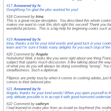
#17
Answered by
fx
GongWong I'm glad the plov worked for you!
#18
Comment by
Irina
This is a great recipe desription. You described this whole cooki
makes me want to cook this dish right this second! Thank you for 
wonderful pictures. This is a big help for beginning cooks such a
#19
Answered by
fx
Irina, thanks a lot for your kind words and good luck in your cookin
learn and I'm sure it holds many delights for you each stop of th
#20
Comment by
Angelo
Hohohoho! Well, it looks like you were right about one thing Franc
subject that sparks much discussion. It like talking about the way
of what you do you will always be doing something "wrong". You 
steadfastness. Such a diplomat.
Filipinos are pretty touchy when it comes to cooking adobo, just
comes to their beloved plov.
#21
Answered by
fx
Angelo, thanks for your kind words! When you open yourself to the
only attitude possible is to accept it with good-humored understa
#22
Comment by
cathryn
I had learned to make plov from an israeli ex-boyfriend (his mot