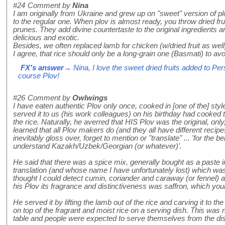
#24
Comment by
Nina
I am originally from Ukraine and grew up on "sweet" version of pl
to the regular one. When plov is almost ready, you throw dried fruit
prunes. They add divine countertaste to the original ingredients
delicious and exotic.
Besides, we often replaced lamb for chicken (w/dried fruit as well
I agree, that rice should only be a long-grain one (Basmati) to av
FX's answer
→ Nina, I love the sweet dried fruits added to Pers
course Plov!
#26
Comment by
Owlwings
I have eaten authentic Plov only once, cooked in [one of the] st
served it to us (his work colleagues) on his birthday had cooked th
the rice. Naturally, he averred that HIS Plov was the original, only
learned that all Plov makers do (and they all have different recip
inevitably gloss over, forget to mention or "translate" ... 'for the b
understand Kazakh/Uzbek/Georgian (or whatever)'.
He said that there was a spice mix, generally bought as a paste in
translation (and whose name I have unfortunately lost) which was e
thought I could detect cumin, coriander and caraway (or fennel) a
his Plov its fragrance and distinctiveness was saffron, which your
He served it by lifting the lamb out of the rice and carving it to t
on top of the fragrant and moist rice on a serving dish. This was n
table and people were expected to serve themselves from the di