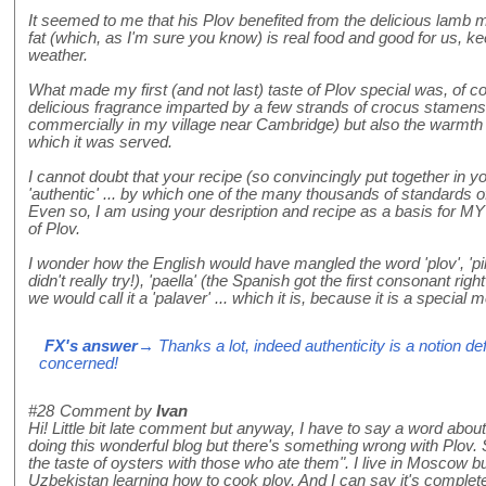
It seemed to me that his Plov benefited from the delicious lamb m
fat (which, as I'm sure you know) is real food and good for us, 
weather.
What made my first (and not last) taste of Plov special was, of c
delicious fragrance imparted by a few strands of crocus stamen
commercially in my village near Cambridge) but also the warmth a
which it was served.
I cannot doubt that your recipe (so convincingly put together in y
'authentic' ... by which one of the many thousands of standards of
Even so, I am using your desription and recipe as a basis for MY (
of Plov.
I wonder how the English would have mangled the word 'plov', 'pilau', 
didn't really try!), 'paella' (the Spanish got the first consonant rig
we would call it a 'palaver' ... which it is, because it is a special m
FX's answer
→ Thanks a lot, indeed authenticity is a notion de
concerned!
#28
Comment by
Ivan
Hi! Little bit late comment but anyway, I have to say a word about 
doing this wonderful blog but there's something wrong with Plov
the taste of oysters with those who ate them". I live in Moscow bu
Uzbekistan learning how to cook plov. And I can say it's completel