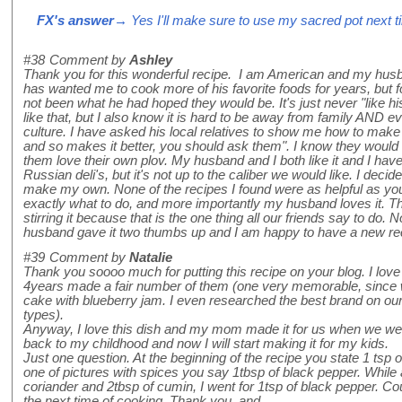
FX's answer
→ Yes I'll make sure to use my sacred pot next ti
#38
Comment by
Ashley
Thank you for this wonderful recipe. I am American and my hus
has wanted me to cook more of his favorite foods for years, but 
not been what he had hoped they would be. It's just never "like
like that, but I also know it is hard to be away from family AND ev
culture. I have asked his local relatives to show me how to make
and so makes it better, you should ask them". I know they would
them love their own plov. My husband and I both like it and I hav
Russian deli's, but it's not up to the caliber we would like. I deci
make my own. None of the recipes I found were as helpful as yours
exactly what to do, and more importantly my husband loves it. 
stirring it because that is the one thing all our friends say to do. No
husband gave it two thumbs up and I am happy to have a new re
#39
Comment by
Natalie
Thank you soooo much for putting this recipe on your blog. I love 
4years made a fair number of them (one very memorable, since 
cake with blueberry jam. I even researched the best brand on our 
types).
Anyway, I love this dish and my mom made it for us when we were
back to my childhood and now I will start making it for my kids.
Just one question. At the beginning of the recipe you state 1 tsp 
one of pictures with spices you say 1tbsp of black pepper. While 
coriander and 2tbsp of cumin, I went for 1tsp of black pepper. Cou
the next time of cooking. Thank you, and