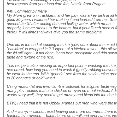
best regards from your long time fan, Natalie from Prague.
#40
Comment by
Irene
My Mom grew u in Tashkent, and her plov was a key dish at all fr
good 30 years I watched her making it and learned from her. She
opened the lid after adding rice and boiling water, which means -
properly, it never stocks to the bottom, but if your Dutch oven is 
there), it will almost always give you the same problems.
One tip: in the end of cooking the rice (now sure about the exact t
"cauldron" is wrapped in 2-3 layers of a kitchen towel -- this all
the lid still tight -- if not done, it can from precipitate and drip dow
taste and texture of the rice.
This recipe is also missing an important point -- washing the rice 
rice brand, how long you need to wash it (gently rubbing between
be clear int the end. With "generic" rice from the soviet union gro
to 20 changes or cold water!
Using mutton fat and even lamb is optional, for a lighter taste vege
many plov recipes that use chicken or even no meat instead. Addi
works very well, they need to get mushy and blend into the rice i
BTW, I head that it is not Uzbek Mamas but men who were the tra
And -- sorry! -- cannot resist leaving one more comment: there i
bacteria by covering -- bacteria are so small and everywhere, in