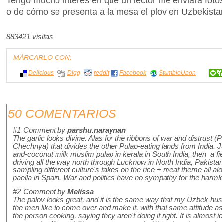
Tengo mucho interés en que un lector me enviara foto
o de cómo se presenta a la mesa el plov en Uzbekista
883421 visitas
MÁRCARLO CON:
Delicious
Digg
reddit
Facebook
StumbleUpon
50 COMENTARIOS
#1
Comment by
parshu.naraynan
The garlic looks divine. Alas for the ribbons of war and distrust (
Chechnya) that divides the other Pulao-eating lands from India. J
and-coconut milk muslim pulao in kerala in South India, then a f
driving all the way north through Lucknow in North India, Pakistan
sampling different culture's takes on the rice + meat theme all alo
paella in Spain. War and politics have no sympathy for the harmless
#2
Comment by
Melissa
The palov looks great, and it is the same way that my Uzbek husb
the men like to come over and make it, with that same attitude as g
the person cooking, saying they aren't doing it right. It is almost i