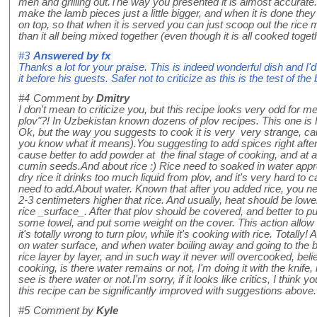
men and grilling out.The way you presented it is almost accurate.
make the lamb pieces just a little bigger, and when it is done they 
on top, so that when it is served you can just scoop out the rice m
than it all being mixed together (even though it is all cooked toget
#3
Answered by
fx
Thanks a lot for your praise. This is indeed wonderful dish and 
it before his guests. Safer not to criticize as this is the test of the
#4
Comment by
Dmitry
I don't mean to criticize you, but this recipe looks very odd for m
plov"?! In Uzbekistan known dozens of plov recipes. This one is 
Ok, but the way you suggests to cook it is very very strange, cause
you know what it means).You suggesting to add spices right after
cause better to add powder at the final stage of cooking, and at 
cumin seeds.And about rice :) Rice need to soaked in water appr
dry rice it drinks too much liquid from plov, and it's very hard to
need to add.About water. Known that after you added rice, you n
2-3 centimeters higher that rice. And usually, heat should be low
rice _surface_. After that plov should be covered, and better to
some towel, and put some weight on the cover. This action allow t
it's totally wrong to turn plov, while it's cooking with rice. Totally! 
on water surface, and when water boiling away and going to the b
rice layer by layer, and in such way it never will overcooked, b
cooking, is there water remains or not, I'm doing it with the knife, ma
see is there water or not.I'm sorry, if it looks like critics, I think 
this recipe can be significantly improved with suggestions above
#5
Comment by
Kyle