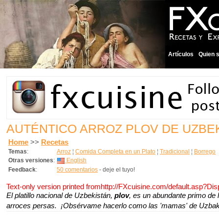
Artículos
Quien 
AUTÉNTICO ARROZ PLOV DE UZBE
Home
>>
Recetas
Temas
:
Arroz
¦
Comida Completa en un Plato
¦
Tradicional
¦
Borrego
Otras versiones
:
English
Feedback
:
50 comentarios
- deje el tuyo!
Text-only version printed fromhttp://FXcuisine.com/default.asp?Di
El platillo nacional de Uzbekistán,
plov
,
es un abundante primo de l
arroces persas. ¡Obsérvame hacerlo como las 'mamas' de Uzbak