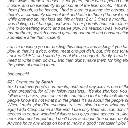
and, while I made it frequently, for years, there was a period of 
it once, and consequently forgot some of the finer points. I than
them (though, to be honest, I had to learn to julienne the carrots
there's a completely different feel and taste to them (I know it soun
while growing up, my kids ate this at least 2 or 3 times a month..
was dating a bukhari girl, and went to her parents house for dinne
him to something exotic and serve plov, his reaction was "wow! 
my mothers!) (which caused great amusement and consternation a
sometime after that incident)
so, I'm thanking you for posting this recipe... and asking if you hav
plov, in that it's a rice, onion, meat one-pot dish, but, this has tom
cooked OPEN, and stirred (sort of like a congee). Sadly, I made th
need to write them down... and then didn't make them for long en
the points of making them....
bon appetit!
#23
Comment by
Sarah
So, I read everyone's comments, and must say..plov is one of tho
when preparing, for all my fellow russians....it's like zharkoe, you
follow the basics, you can create something that might look like pl
people know it's not what's in the plates it's all about the people 
When I make plov (I'm canadian, raised...plov to me is what m
ago) I add 4tbsp cumin at the end, I use only Basmati rice, don't 
access to certain wonderful things you guys have access to...lik
here. But most important, I don't have a chugun (the proper cookin
Anyone have any ideas on how to make a good *canadian* plov