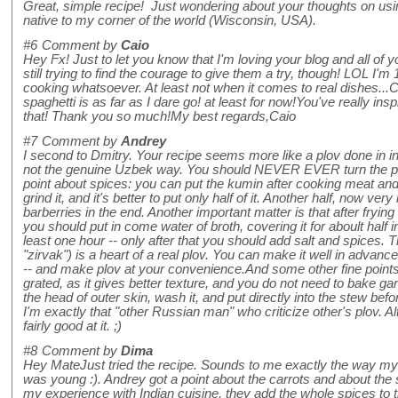
Great, simple recipe! Just wondering about your thoughts on using 
native to my corner of the world (Wisconsin, USA).
#6
Comment by
Caio
Hey Fx! Just to let you know that I'm loving your blog and all of 
still trying to find the courage to give them a try, though! LOL I'
cooking whatsoever. At least not when it comes to real dishes..
spaghetti is as far as I dare go! at least for now!You've really insp
that! Thank you so much!My best regards,Caio
#7
Comment by
Andrey
I second to Dmitry. Your recipe seems more like a plov done in ins
not the genuine Uzbek way. You should NEVER EVER turn the pl
point about spices: you can put the kumin after cooking meat and
grind it, and it's better to put only half of it. Another half, now ver
barberries in the end. Another important matter is that after fryi
you should put in come water of broth, covering it for aboult half i
least one hour -- only after that you should add salt and spices.
"zirvak") is a heart of a real plov. You can make it well in advance,
-- and make plov at your convenience.And some other fine points -
grated, as it gives better texture, and you do not need to bake ga
the head of outer skin, wash it, and put directly into the stew befo
I'm exactly that "other Russian man" who criticize other's plov. 
fairly good at it. ;)
#8
Comment by
Dima
Hey MateJust tried the recipe. Sounds to me exactly the way my
was young :). Andrey got a point about the carrots and about the
my experience with Indian cuisine, they add the whole spices to th