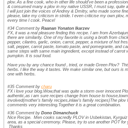
plov. As a fine cook, who in other life should've been a professi
& consumed many a plov in my native USSR, I must say, quite a
I will just join the voices of Andrey & Dmitry, who made some fi
please, take my criticism in stride. I even criticise my own plov, m
every time I cook. Peace!
#34
Comment by
Raanan Yonaton Ikarzev
FX, it was a real pleasure finding this recipe. I am from Azerbajun
there are similarity. One of my favorite is using a broth from chic
pepper, cilantro, garlic, onion, carrot, pepper, a mixture of hot fre
salt, pepper, carrot paste, tomato paste, and pomegrante, and c
same steps with same main ingredient, except instead of carrot 
pumpkin. It is soul food.
Have you by any chance found , tried, or made Green Plov? Thi
herbs. I like the way it tastes. We make similar one, but ours is m
one with herbs.
#35
Comment by
charu
FX i love your blog.Wow,that was quite a storm over innocent P
authentic,as i am sure recipes change from house to house,town
involved(mother's family recipes,inlaw's family recipes)The plov 
comments very interesting.Together it is a great combination.
#36
Comment by
Dono Dimanchuck
Nice Recipe. Men cooks sacredly PLOV in Usbekistan, Kyrguiz 
area, as a special ceremony. Please, try to use another POT for 
Thanks