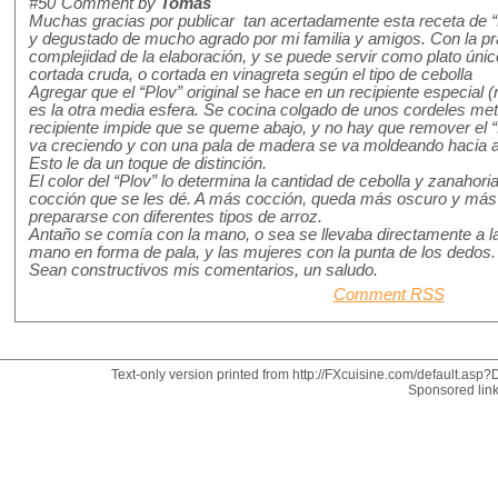
#50
Comment by
Tomás
Muchas gracias por publicar tan acertadamente esta receta de “
y degustado de mucho agrado por mi familia y amigos. Con la pr
complejidad de la elaboración, y se puede servir como plato úni
cortada cruda, o cortada en vinagreta según el tipo de cebolla
Agregar que el “Plov” original se hace en un recipiente especial (
es la otra media esfera. Se cocina colgado de unos cordeles met
recipiente impide que se queme abajo, y no hay que remover el “P
va creciendo y con una pala de madera se va moldeando hacia ar
Esto le da un toque de distinción.
El color del “Plov” lo determina la cantidad de cebolla y zanahoria
cocción que se les dé. A más cocción, queda más oscuro y más
prepararse con diferentes tipos de arroz.
Antaño se comía con la mano, o sea se llevaba directamente a l
mano en forma de pala, y las mujeres con la punta de los dedos.
Sean constructivos mis comentarios, un saludo.
Comment RSS
Text-only version printed from http://FXcuisine.com/default.asp?D
Sponsored lin