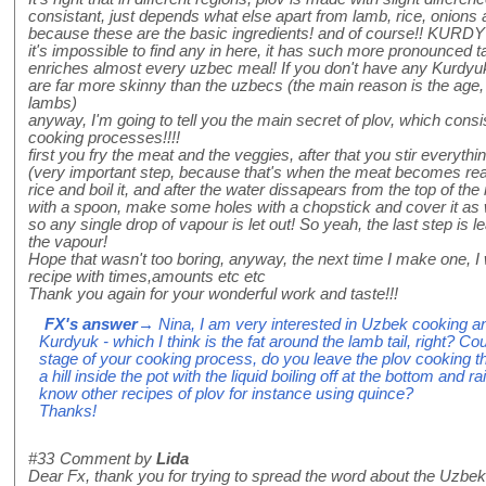
consistant, just depends what else apart from lamb, rice, onions 
because these are the basic ingredients! and of course!! KURDYU
it's impossible to find any in here, it has such more pronounced t
enriches almost every uzbec meal! If you don't have any Kurdy
are far more skinny than the uzbecs (the main reason is the age,
lambs)
anyway, I'm going to tell you the main secret of plov, which consi
cooking processes!!!!
first you fry the meat and the veggies, after that you stir everyt
(very important step, because that's when the meat becomes realy
rice and boil it, and after the water dissapears from the top of th
with a spoon, make some holes with a chopstick and cover it as 
so any single drop of vapour is let out! So yeah, the last step is l
the vapour!
Hope that wasn't too boring, anyway, the next time I make one, I 
recipe with times,amounts etc etc
Thank you again for your wonderful work and taste!!!
FX's answer
→ Nina, I am very interested in Uzbek cooking 
Kurdyuk - which I think is the fat around the lamb tail, right? C
stage of your cooking process, do you leave the plov cooking 
a hill inside the pot with the liquid boiling off at the bottom and
know other recipes of plov for instance using quince?
Thanks!
#33
Comment by
Lida
Dear Fx, thank you for trying to spread the word about the Uzbek Plo