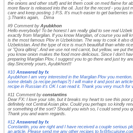
the onions and other stuff) and let them cook on med flame for a
more flavor is released into the oil. Just for the record - you jus
care and keep posting :) P.S. It's much easier to get barberries in
:).Thanks again, Dima
#9
Comment by
Ayubkhon
Hello everybody! To be honest I am really glad to see real Uzbek
exactly from Margilan. If you know Margilan, of course you will k
is the most famous Plov in Uzbekistan. The way to cook it also di
Uzbekistan. And the type of rice is much beautifull than white rice
or "Qora qiltiriq". And we use not red carrot, but yellow, we put 
you know onion makes the food more delicious. Since I don't have 
preparing Margilan Plov, I suggest you to go there and just try an
day.Sincerely yours, Ayubkhon!!!
#10
Answered by
fx
Ayubkhon I am very interested in the Margilan Plov you mention. I
some details (a recipe perhaps?) I will make it and post an article
recipe in Russian it's OK I can read it. Thank you very much for 
#11
Comment by
constantins
Dear FX: I love your site, but it breaks my heart to see this poor pl
definitely not Central Asian plov. Could you perhaps so kindly re
or something of the sort? Should you wish so, I could send you qu
Thank you and warm regards.
#12
Answered by
fx
Constantin, you are right and I have received a couple serious plo
an article. Please send me any other recipes to fx@fxcuisine.com