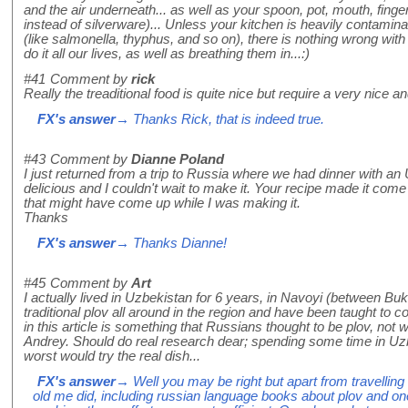
and the air underneath... as well as your spoon, pot, mouth, finge
instead of silverware)... Unless your kitchen is heavily contamin
(like salmonella, thyphus, and so on), there is nothing wrong wi
do it all our lives, as well as breathing them in...:)
#41
Comment by
rick
Really the treaditional food is quite nice but require a very nice a
FX's answer
→ Thanks Rick, that is indeed true.
#43
Comment by
Dianne Poland
I just returned from a trip to Russia where we had dinner with a
delicious and I couldn't wait to make it. Your recipe made it co
that might have come up while I was making it.
Thanks
FX's answer
→ Thanks Dianne!
#45
Comment by
Art
I actually lived in Uzbekistan for 6 years, in Navoyi (between B
traditional plov all around in the region and have been taught to co
in this article is something that Russians thought to be plov, not wh
Andrey. Should do real research dear; spending some time in Uzb
worst would try the real dish...
FX's answer
→ Well you may be right but apart from travelling
old me did, including russian language books about plov and 