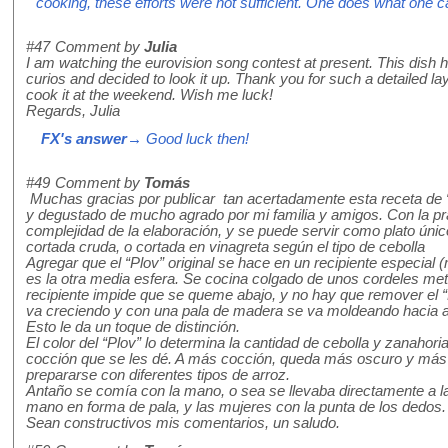
cooking, these efforts were not sufficient. One does what one 
#47
Comment by
Julia
I am watching the eurovision song contest at present. This dish
curios and decided to look it up. Thank you for such a detailed lay
cook it at the weekend. Wish me luck!
Regards, Julia
FX's answer
→ Good luck then!
#49
Comment by
Tomás
Muchas gracias por publicar tan acertadamente esta receta de “
y degustado de mucho agrado por mi familia y amigos. Con la pr
complejidad de la elaboración, y se puede servir como plato úni
cortada cruda, o cortada en vinagreta según el tipo de cebolla
Agregar que el “Plov” original se hace en un recipiente especial (
es la otra media esfera. Se cocina colgado de unos cordeles met
recipiente impide que se queme abajo, y no hay que remover el “P
va creciendo y con una pala de madera se va moldeando hacia ar
Esto le da un toque de distinción.
El color del “Plov” lo determina la cantidad de cebolla y zanahoria
cocción que se les dé. A más cocción, queda más oscuro y más
prepararse con diferentes tipos de arroz.
Antaño se comía con la mano, o sea se llevaba directamente a l
mano en forma de pala, y las mujeres con la punta de los dedos.
Sean constructivos mis comentarios, un saludo.