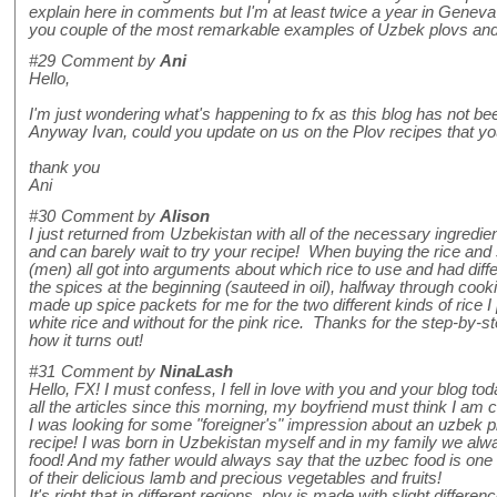
explain here in comments but I'm at least twice a year in Genev
you couple of the most remarkable examples of Uzbek plovs and 
#29
Comment by
Ani
Hello,
I'm just wondering what's happening to fx as this blog has not bee
Anyway Ivan, could you update on us on the Plov recipes that you
thank you
Ani
#30
Comment by
Alison
I just returned from Uzbekistan with all of the necessary ingredie
and can barely wait to try your recipe! When buying the rice and
(men) all got into arguments about which rice to use and had diff
the spices at the beginning (sauteed in oil), halfway through cook
made up spice packets for me for the two different kinds of rice I
white rice and without for the pink rice. Thanks for the step-by-st
how it turns out!
#31
Comment by
NinaLash
Hello, FX! I must confess, I fell in love with you and your blog to
all the articles since this morning, my boyfriend must think I am 
I was looking for some "foreigner's" impression about an uzbek 
recipe! I was born in Uzbekistan myself and in my family we alwa
food! And my father would always say that the uzbec food is one o
of their delicious lamb and precious vegetables and fruits!
It's right that in different regions, plov is made with slight differe