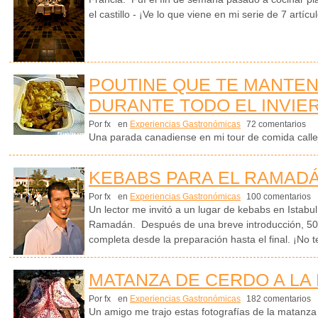
el castillo - ¡Ve lo que viene en mi serie de 7 artícu
POUTINE QUE TE MANTEN
DURANTE TODO EL INVIE
Por fx
en
Experiencias Gastronómicas
72 comentarios
Una parada canadiense en mi tour de comida calleje
KEBABS PARA EL RAMADÁ
Por fx
en
Experiencias Gastronómicas
100 comentarios
Un lector me invitó a un lugar de kebabs en Istabu
Ramadán. Después de una breve introducción, 50 f
completa desde la preparación hasta el final. ¡No te
MATANZA DE CERDO A LA
Por fx
en
Experiencias Gastronómicas
182 comentarios
Un amigo me trajo estas fotografías de la matanza