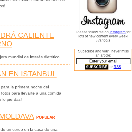
los!
Please follow me on
Instagram
for
DRÁ CALIENTE
lots of new content every week!
Francois
RNO
Subscribe and you'll never miss
an article:
ra mundial de interés dietético.
or
RSS
.
N EN ISTANBUL
l para la primera noche del
otos para llevarte a una comida
 lo pierdas!
 MOLDAVA
POPULAR
 de un cerdo en la casa de una