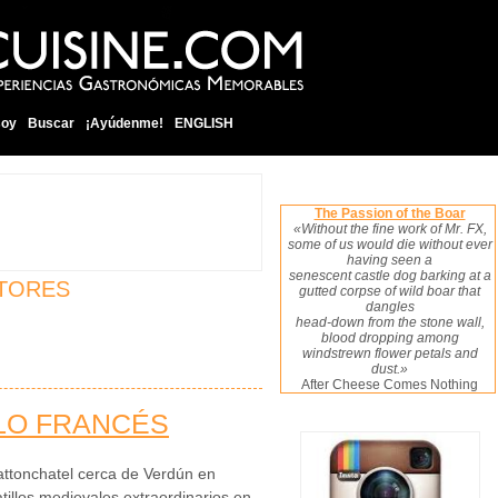
soy
Buscar
¡Ayúdenme!
ENGLISH
The Passion of the Boar
«Without the fine work of Mr. FX,
some of us would die without ever
having seen a
senescent castle dog barking at a
CTORES
gutted corpse of wild boar that
dangles
head-down from the stone wall,
blood dropping among
windstrewn flower petals and
dust.»
After Cheese Comes Nothing
LLO FRANCÉS
Hattonchatel cerca de Verdún en
tillos medievales extraordinarios en