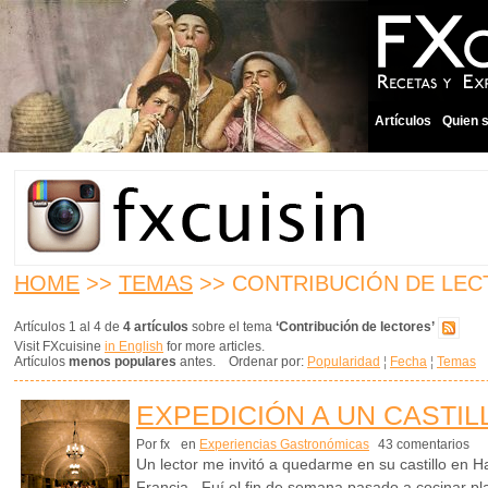
Artículos
Quien 
HOME
>>
TEMAS
>> CONTRIBUCIÓN DE LE
Artículos 1 al 4 de
4 artículos
sobre el tema
‘Contribución de lectores’
Visit FXcuisine
in English
for more articles.
Artículos
menos populares
antes. Ordenar por:
Popularidad
¦
Fecha
¦
Temas
EXPEDICIÓN A UN CASTI
Por fx
en
Experiencias Gastronómicas
43 comentarios
Un lector me invitó a quedarme en su castillo en 
Francia. Fuí el fin de semana pasado a cocinar pla