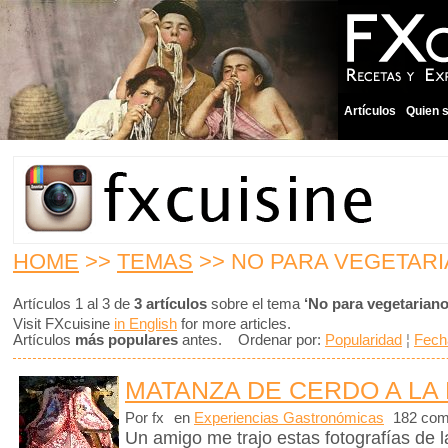
Artículos
Quien 
HOME
>>
TEMAS
>> NO PARA VEGETAR
Artículos 1 al 3 de
3 artículos
sobre el tema
‘No para vegetariano
Visit FXcuisine
in English
for more articles.
Artículos
más populares
antes. Ordenar por:
Popularidad
¦
Fech
MATANZA DE CERDO A LA
Por fx
en
Experiencias Gastronómicas
182 com
Un amigo me trajo estas fotografías de 