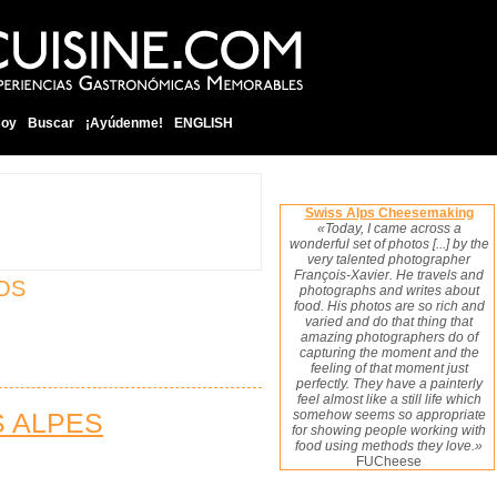
soy
Buscar
¡Ayúdenme!
ENGLISH
Swiss Alps Cheesemaking
«Today, I came across a
wonderful set of photos [...] by the
very talented photographer
François-Xavier. He travels and
OS
photographs and writes about
food. His photos are so rich and
varied and do that thing that
amazing photographers do of
capturing the moment and the
feeling of that moment just
perfectly. They have a painterly
feel almost like a still life which
S ALPES
somehow seems so appropriate
for showing people working with
food using methods they love.»
FUCheese