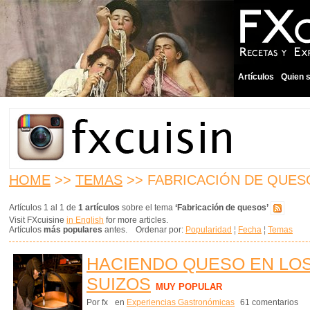
Artículos
Quien 
HOME
>>
TEMAS
>> FABRICACIÓN DE QUES
Artículos 1 al 1 de
1 artículos
sobre el tema
‘Fabricación de quesos’
Visit FXcuisine
in English
for more articles.
Artículos
más populares
antes. Ordenar por:
Popularidad
¦
Fecha
¦
Temas
HACIENDO QUESO EN LO
SUIZOS
MUY POPULAR
Por fx
en
Experiencias Gastronómicas
61 comentarios