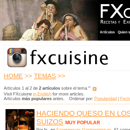
Artículos
Quien 
HOME
>>
TEMAS
>>
Artículos 1 al 2 de
2 artículos
sobre el tema
‘’
Visit FXcuisine
in English
for more articles.
Artículos
más populares
antes. Ordenar por:
Popularidad
¦
Fech
HACIENDO QUESO EN LO
SUIZOS
MUY POPULAR
Por fx
en
Experiencias Gastronómicas
61 come