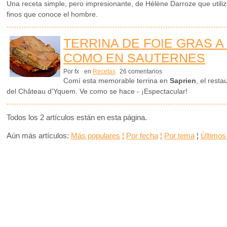
Una receta simple, pero impresionante, de Hélène Darroze que utili
finos que conoce el hombre.
TERRINA DE FOIE GRAS A
COMO EN SAUTERNES
Por fx
en
Recetas
26 comentarios
Comí esta memorable terrina en
Saprien
, el rest
del Château d'Yquem. Ve como se hace - ¡Espectacular!
Todos los 2 artículos están en esta página.
Aún más artículos:
Más populares
¦
Por fecha
¦
Por tema
¦
Últimos