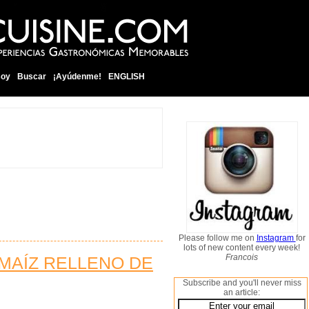
soy
Buscar
¡Ayúdenme!
ENGLISH
Please follow me on
Instagram
for
lots of new content every week!
Francois
MAÍZ RELLENO DE
Subscribe and you'll never miss
an article: