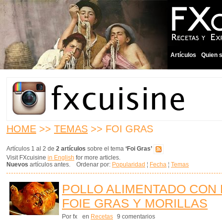
Artículos
Quien 
HOME
>>
TEMAS
>> FOI GRAS
Artículos 1 al 2 de
2 artículos
sobre el tema
‘Foi Gras’
Visit FXcuisine
in English
for more articles.
Nuevos
artículos antes. Ordenar por:
Popularidad
¦
Fecha
¦
Temas
POLLO ALIMENTADO CON 
FOIE GRAS Y MORILLAS
Por fx
en
Recetas
9 comentarios