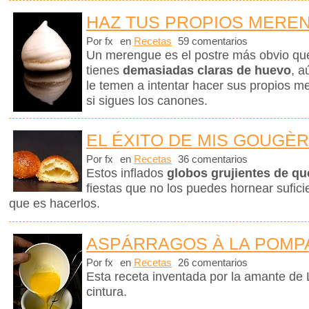
HAZ TUS PROPIOS MERE
Por fx
en
Recetas
59 comentarios
Un merengue es el postre más obvio q
tienes
demasiadas claras de huevo
, a
le temen a intentar hacer sus propios me
si sigues los canones.
EL ÉXITO DE MIS GOUGÈ
Por fx
en
Recetas
36 comentarios
Estos inflados
globos grujientes de q
fiestas que no los puedes hornear sufici
que es hacerlos.
ASPÁRRAGOS À LA POM
Por fx
en
Recetas
26 comentarios
Esta receta inventada por la amante de L
cintura.