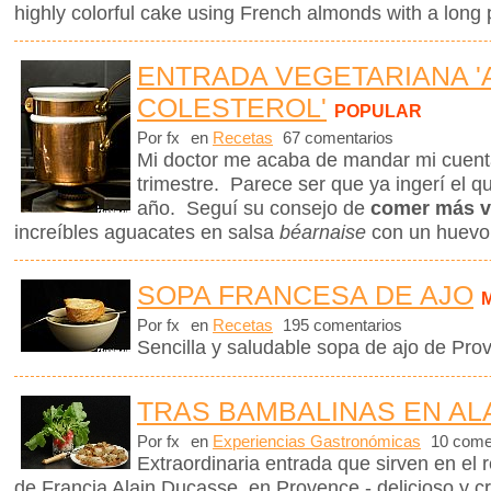
highly colorful cake using French almonds with a long 
ENTRADA VEGETARIANA '
COLESTEROL'
POPULAR
Por fx
en
Recetas
67 comentarios
Mi doctor me acaba de mandar mi cuenta 
trimestre. Parece ser que ya ingerí el q
año. Seguí su consejo de
comer más v
increíbles aguacates en salsa
béarnaise
con un huevo
SOPA FRANCESA DE AJO
Por fx
en
Recetas
195 comentarios
Sencilla y saludable sopa de ajo de Pro
TRAS BAMBALINAS EN AL
Por fx
en
Experiencias Gastronómicas
10 come
Extraordinaria entrada que sirven en el 
de Francia Alain Ducasse, en Provence - delicioso y c