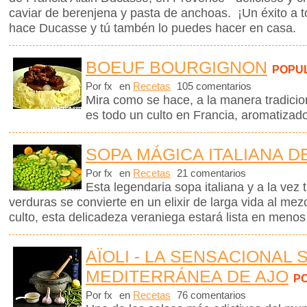
caviar de berenjena y pasta de anchoas. ¡Un éxito a 
hace Ducasse y tú tambén lo puedes hacer en casa.
BOEUF BOURGIGNON
POPU
Por fx
en
Recetas
105 comentarios
Mira como se hace, a la manera tradicio
es todo un culto en Francia, aromatizad
SOPA MÁGICA ITALIANA D
Por fx
en
Recetas
21 comentarios
Esta legendaria sopa italiana y a la vez 
verduras se convierte en un elixir de larga vida al me
culto, esta delicadeza veraniega estará lista en menos
AÏOLI - LA SENSACIONAL 
MEDITERRÁNEA DE AJO
P
Por fx
en
Recetas
76 comentarios