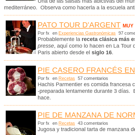
Una de las salsas más adictivas del mund
mediterráneo. Observa como hacerla a la escuela ant
PATO TOUR D'ARGENT
MUY
Por fx
en
Experiencias Gastronómicas
97 come
Probablemente la
receta clásica más e
presse
, aquí como lo hacen en La Tour d
Paris abierto desde el
siglo 16
.
PIE CASERO FRANCÉS EN
Por fx
en
Recetas
57 comentarios
Hachis Parmentier es comida francesa c
-preparada lentamente durante 3 días. 
hace.
PIE DE MANZANA DE NOR
Por fx
en
Recetas
43 comentarios
Jugosa y tradicional tarta de manzana 