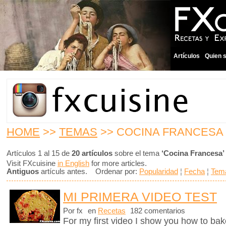
Artículos
Quien 
HOME
>>
TEMAS
>> COCINA FRANCESA
Artículos 1 al 15 de
20 artículos
sobre el tema
‘Cocina Francesa’
Visit FXcuisine
in English
for more articles.
Antiguos
artículs antes. Ordenar por:
Popularidad
¦
Fecha
¦
Tem
MI PRIMERA VIDEO TEST
Por fx
en
Recetas
182 comentarios
For my first video I show you how to bak