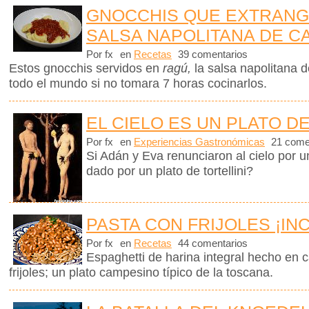
GNOCCHIS QUE EXTRANG
SALSA NAPOLITANA DE C
Por fx
en
Recetas
39 comentarios
Estos gnocchis servidos en
ragú,
la salsa napolitana 
todo el mundo si no tomara 7 horas cocinarlos.
EL CIELO ES UN PLATO DE
Por fx
en
Experiencias Gastronómicas
21 come
Si Adán y Eva renunciaron al cielo por
dado por un plato de tortellini?
PASTA CON FRIJOLES ¡IN
Por fx
en
Recetas
44 comentarios
Espaghetti de harina integral hecho en 
frijoles; un plato campesino típico de la toscana.