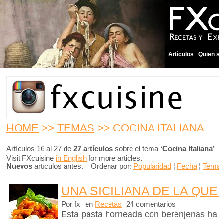
Artículos
Quien 
HOME
>>
TEMAS
>> COCINA ITALIANA
Artículos 16 al 27 de
27 artículos
sobre el tema
‘Cocina Italiana’
Visit FXcuisine
in English
for more articles.
Nuevos
artículos antes. Ordenar por:
Popularidad
¦
Fecha
¦
Tem
UNA SICILIANA DE LA QUE
Por fx
en
Recetas
24 comentarios
Esta pasta horneada con berenjenas ha m