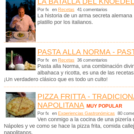
LA BATALLA DEL KNOEDE
Por fx
en
Recetas
41 comentarios
La historia de un arma secreta alemana
platillo por los italianos.
PASTA ALLA NORMA - PAS
Por fx
en
Recetas
36 comentarios
Pasta alla Norma, una combinación divin
albahaca y ricotta, es una de las receta
¡Un verdadero clásico que es todo un culto!
PIZZA FRITTA - TRADICION
NAPOLITANA
MUY POPULAR
Por fx
en
Experiencias Gastronómicas
80 come
Ven conmigo a la cocina de una pizería 
Nápoles y ve como se hace la pizza frita, comida callej
napolitanos.