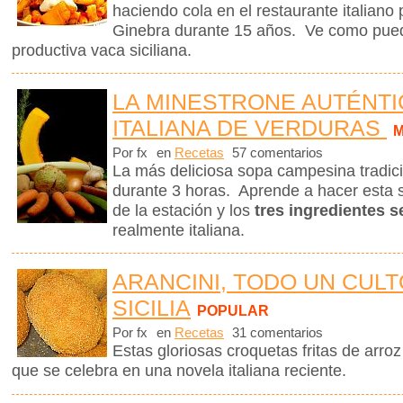
haciendo cola en el restaurante italiano
Ginebra durante 15 años. Ve como pued
productiva vaca siciliana.
LA MINESTRONE AUTÉNTIC
ITALIANA DE VERDURAS
M
Por fx
en
Recetas
57 comentarios
La más deliciosa sopa campesina tradicio
durante 3 horas. Aprende a hacer esta 
de la estación y los
tres ingredientes s
realmente italiana.
ARANCINI, TODO UN CULT
SICILIA
POPULAR
Por fx
en
Recetas
31 comentarios
Estas gloriosas croquetas fritas de arroz
que se celebra en una novela italiana reciente.