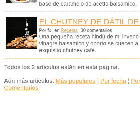
base de caramelo de acetto balsamico.
EL CHUTNEY DE DÁTIL DE
Por fx
en
Recetas
30 comentarios
Una pequeña receta hindú de mi invención
vinagre balsámico y oporto se cuecen a
exquisito chutney café.
Todos los 2 artículos están en esta página.
Aún más artículos:
Más populares
¦
Por fecha
¦
Po
Comentarios