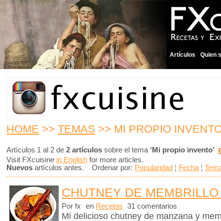
Artículos
Quien 
HOME
>>
TEMAS
>> MI PROPIO INVENT
Artículos 1 al 2 de
2 artículos
sobre el tema
‘Mi propio invento’
Visit FXcuisine
in English
for more articles.
Nuevos
artículos antes. Ordenar por:
Popularidad
¦
Fecha
¦
Tem
CHUTNEY DE MEMBRILLO
Por fx
en
Recetas
31 comentarios
Mi delicioso chutney de manzana y memb