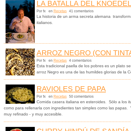
LA BATALLA DEL KNOEDE
Por fx
en
Recetas
41 comentarios
La historia de un arma secreta alemana transformad
italianos.
ARROZ NEGRO (CON TINT
Por fx
en
Recetas
4 comentarios
Esta tradicional paella de los pobres es un plato s
arroz Negro es una de las humildes glorias de la 
RAVIOLES DE PAPA
Por fx
en
Recetas
50 comentarios
Comida casera italiana en esteroides. Sólo a los it
como para rellenarla con ingredientes tan simples como las papas. Y 
muy refinado - y muy accesible.
CURRY HINDÚ DE SANDÍA