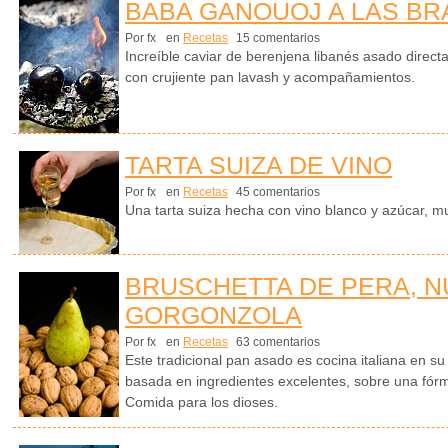
BABA GANOUOJ A LAS BR
Por fx
en
Recetas
15 comentarios
Increíble caviar de berenjena libanés asado direct
con crujiente pan lavash y acompañamientos.
TARTA SUIZA DE VINO
Por fx
en
Recetas
45 comentarios
Una tarta suiza hecha con vino blanco y azúcar, mu
BRUSCHETTA DE PERA, N
GORGONZOLA
Por fx
en
Recetas
63 comentarios
Este tradicional pan asado es cocina italiana en su
basada en ingredientes excelentes, sobre una fór
Comida para los dioses.