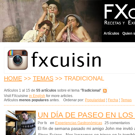
Artículos
Quien 
HOME
>>
TEMAS
>> TRADICIONAL
Artículos 1 al 15 de
55 artículos
sobre el tema
‘Tradicional’
Visit FXcuisine
in English
for more articles.
Artículos
menos populares
antes. Ordenar por:
Popularidad
¦
Fecha
¦
Temas
UN DÍA DE PASEO EN LOS
Por fx
en
Experiencias Gastronómicas
25 comentarios
El fín de semana pasado mi amigo John me invitó a
Alpes Suizos. Nos lanzamos en trineo en la temibl