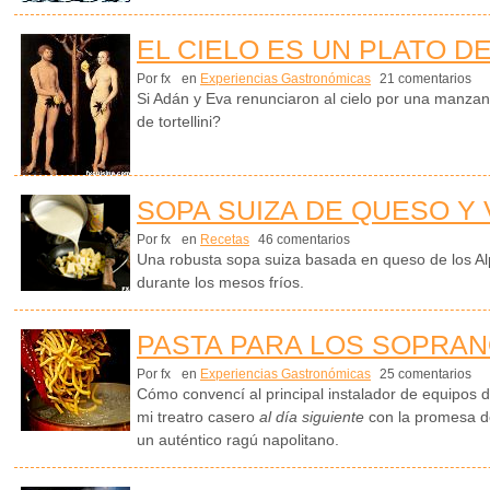
EL CIELO ES UN PLATO DE
Por fx
en
Experiencias Gastronómicas
21 comentarios
Si Adán y Eva renunciaron al cielo por una manza
de tortellini?
SOPA SUIZA DE QUESO Y
Por fx
en
Recetas
46 comentarios
Una robusta sopa suiza basada en queso de los Alp
durante los mesos fríos.
PASTA PARA LOS SOPRA
Por fx
en
Experiencias Gastronómicas
25 comentarios
Cómo convencí al principal instalador de equipos d
mi treatro casero
al día siguiente
con la promesa d
un auténtico ragú napolitano.