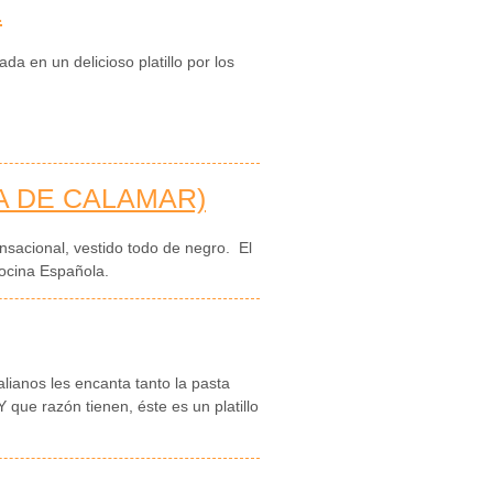
L
a en un delicioso platillo por los
A DE CALAMAR)
ensacional, vestido todo de negro. El
Cocina Española.
alianos les encanta tanto la pasta
que razón tienen, éste es un platillo