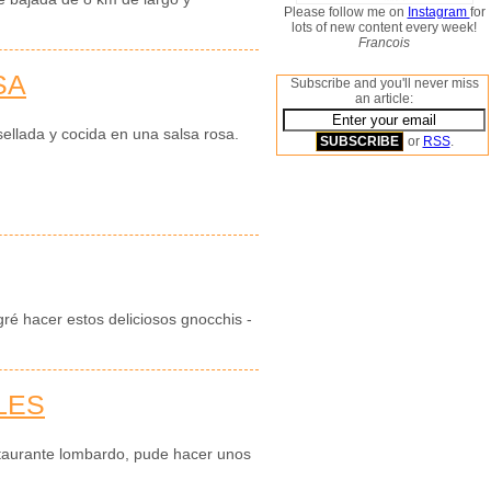
Please follow me on
Instagram
for
lots of new content every week!
Francois
SA
Subscribe and you'll never miss
an article:
ellada y cocida en una salsa rosa.
or
RSS
.
ré hacer estos deliciosos gnocchis -
LES
staurante lombardo, pude hacer unos