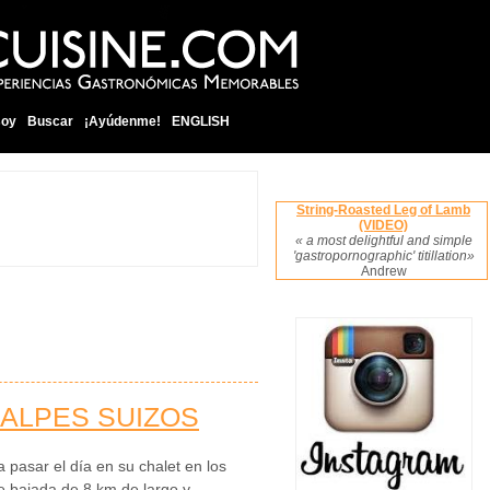
soy
Buscar
¡Ayúdenme!
ENGLISH
String-Roasted Leg of Lamb
(VIDEO)
« a most delightful and simple
'gastropornographic' titillation»
Andrew
 ALPES SUIZOS
 pasar el día en su chalet en los
e bajada de 8 km de largo y