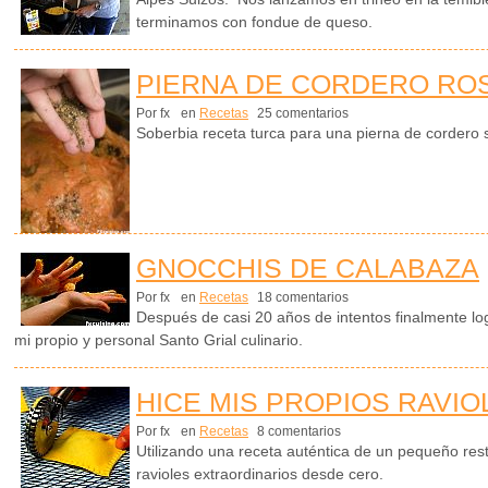
terminamos con fondue de queso.
PIERNA DE CORDERO RO
Por fx
en
Recetas
25 comentarios
Soberbia receta turca para una pierna de cordero s
GNOCCHIS DE CALABAZA
Por fx
en
Recetas
18 comentarios
Después de casi 20 años de intentos finalmente log
mi propio y personal Santo Grial culinario.
HICE MIS PROPIOS RAVIO
Por fx
en
Recetas
8 comentarios
Utilizando una receta auténtica de un pequeño re
ravioles extraordinarios desde cero.