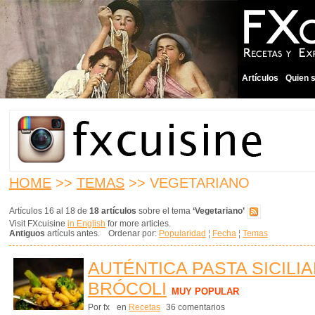
Artículos
Quien 
HOME
>>
TEMAS
>> VEGETARIANO
Artículos 16 al 18 de
18 artículos
sobre el tema
‘Vegetariano’
Visit FXcuisine
in English
for more articles.
Antiguos
artículs antes. Ordenar por:
Popularidad
¦
Fecha
¦
Temas
AUTÉNTICA PASTA SICILI
BRÓCOLI
MUY POPULAR
Por fx
en
Recetas
36 comentarios