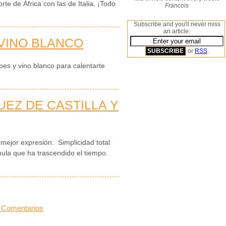
orte de África con las de Italia. ¡Todo
Francois
Subscribe and you'll never miss
an article:
 VINO BLANCO
or
RSS
.
es y vino blanco para calentarte
UEZ DE CASTILLA Y
 mejor expresión. Simplicidad total
mula que ha trascendido el tiempo.
 Comentarios