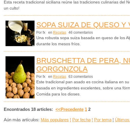
Esta receta tradicional siciliana reúne las tradiciones culinarias del N
un culto!
SOPA SUIZA DE QUESO Y
Por fx
en
Recetas
46 comentarios
Una robusta sopa suiza basada en queso de los Alp
durante los mesos fríos.
BRUSCHETTA DE PERA, N
GORGONZOLA
Por fx
en
Recetas
63 comentarios
Este tradicional pan asado es cocina italiana en su
basada en ingredientes excelentes, sobre una fór
Comida para los dioses.
Encontrados 18 articles:
<<Precedente
1
2
Aún más artículos:
Más populares
¦
Por fecha
¦
Por tema
¦
Últimos