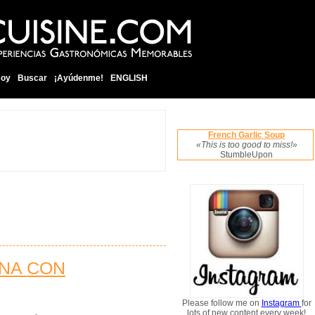
soy
Buscar
¡Ayúdenme!
ENGLISH
French Garlic Soup
«This is too good to miss!»
StumbleUpon
ANA CON
Please follow me on
Instagram
for
lots of new content every week!