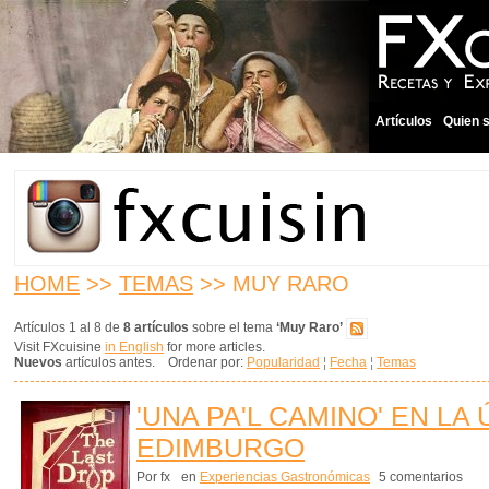
Artículos
Quien 
HOME
>>
TEMAS
>> MUY RARO
Artículos 1 al 8 de
8 artículos
sobre el tema
‘Muy Raro’
Visit FXcuisine
in English
for more articles.
Nuevos
artículos antes. Ordenar por:
Popularidad
¦
Fecha
¦
Temas
'UNA PA'L CAMINO' EN LA
EDIMBURGO
Por fx
en
Experiencias Gastronómicas
5 comentarios