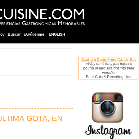
soy
Buscar
¡Ayúdenme!
ENGLISH
Scottish Deep-Fried Candy Bar
«Why don't they just inject a
pound of lard straight into their
veins?»
Beer Guts & Receding Hair
 ÚLTIMA GOTA, EN