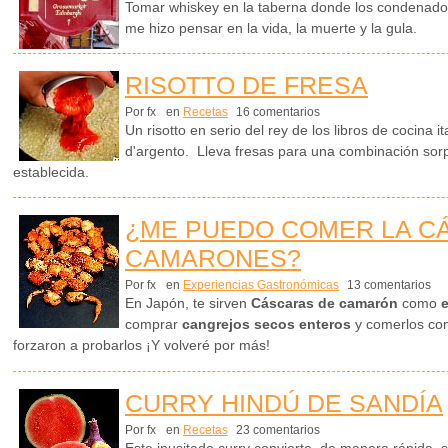
Tomar whiskey en la taberna donde los condenado
me hizo pensar en la vida, la muerte y la gula.
RISOTTO DE FRESA
Por fx
en
Recetas
16 comentarios
Un risotto en serio del rey de los libros de cocina i
d'argento. Lleva fresas para una combinación sorp
establecida.
¿ME PUEDO COMER LA C
CAMARONES?
Por fx
en
Experiencias Gastronómicas
13 comentarios
En Japón, te sirven
Cáscaras de camarón
como
e
comprar
cangrejos secos enteros
y comerlos co
forzaron a probarlos ¡Y volveré por más!
CURRY HINDÚ DE SANDÍA
Por fx
en
Recetas
23 comentarios
Este inusitado curry convierte, de manera rápida, 