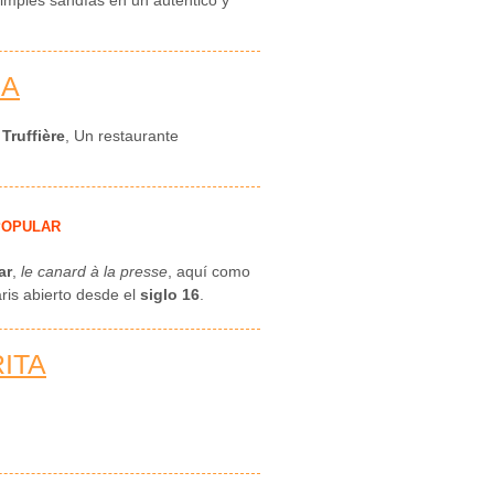
RA
 Truffière
, Un restaurante
POPULAR
ar
,
le canard à la presse
, aquí como
ris abierto desde el
siglo 16
.
ITA