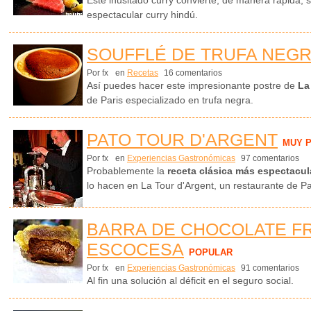
espectacular curry hindú.
SOUFFLÉ DE TRUFA NEG
Por fx
en
Recetas
16 comentarios
Así puedes hacer este impresionante postre de
La
de Paris especializado en trufa negra.
PATO TOUR D'ARGENT
MUY 
Por fx
en
Experiencias Gastronómicas
97 comentarios
Probablemente la
receta clásica más espectacul
lo hacen en La Tour d'Argent, un restaurante de Pa
BARRA DE CHOCOLATE FR
ESCOCESA
POPULAR
Por fx
en
Experiencias Gastronómicas
91 comentarios
Al fin una solución al déficit en el seguro social.