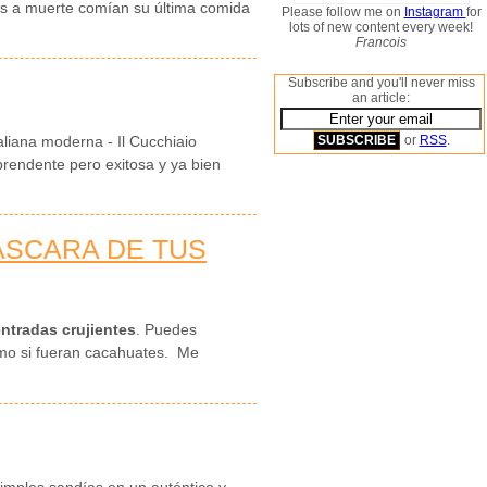
s a muerte comían su última comida
Please follow me on
Instagram
for
lots of new content every week!
Francois
Subscribe and you'll never miss
an article:
or
RSS
.
taliana moderna - Il Cucchiaio
rendente pero exitosa y ya bien
ÁSCARA DE TUS
ntradas crujientes
. Puedes
mo si fueran cacahuates. Me
simples sandías en un auténtico y