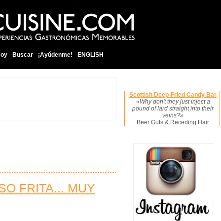
soy
Buscar
¡Ayúdenme!
ENGLISH
Scottish Deep-Fried Candy Bar
«Why don't they just inject a
pound of lard straight into their
veins?»
Beer Guts & Receding Hair
 FRITA... MUY