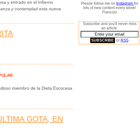
sa y entrado en el Infierno
Please follow me on
Instagram
for
lots of new content every week!
eranza y contemplad esta nueva
Francois
Subscribe and you'll never miss
an article:
ITA
or
RSS
.
PULAR
rgulloso miembro de la Dieta Escocesa
 ÚLTIMA GOTA, EN