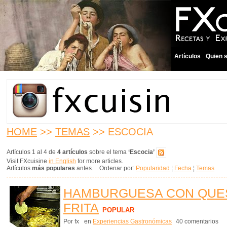
Artículos
Quien 
HOME
>>
TEMAS
>> ESCOCIA
Artículos 1 al 4 de
4 artículos
sobre el tema
‘Escocia’
Visit FXcuisine
in English
for more articles.
Artículos
más populares
antes. Ordenar por:
Popularidad
¦
Fecha
¦
Temas
HAMBURGUESA CON QUESO
FRITA
POPULAR
Por fx
en
Experiencias Gastronómicas
40 comentarios