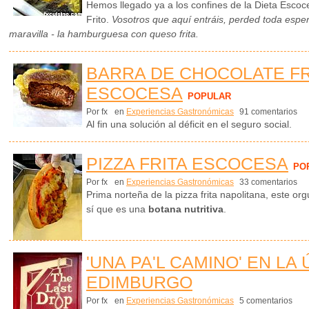
Hemos llegado ya a los confines de la Dieta Escoce
Frito.
Vosotros que aquí entráis, perded toda esp
maravilla - la hamburguesa con queso frita.
BARRA DE CHOCOLATE FR
ESCOCESA
POPULAR
Por fx
en
Experiencias Gastronómicas
91 comentarios
Al fin una solución al déficit en el seguro social.
PIZZA FRITA ESCOCESA
PO
Por fx
en
Experiencias Gastronómicas
33 comentarios
Prima norteña de la pizza frita napolitana, este o
sí que es una
botana nutritiva
.
'UNA PA'L CAMINO' EN LA
EDIMBURGO
Por fx
en
Experiencias Gastronómicas
5 comentarios