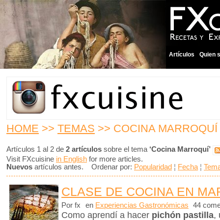
Artículos
Quien 
HOME
>>
TEMAS
>> COCINA MARROQUÍ
Artículos 1 al 2 de
2 artículos
sobre el tema
‘Cocina Marroquí’
Visit FXcuisine
in English
for more articles.
Nuevos
artículos antes. Ordenar por:
Popularidad
¦
Fecha
¦
Tem
CLASE DE COCINA EN M
Por fx
en
Experiencias Gastronómicas
44 come
Como aprendí a hacer
pichón pastilla
,