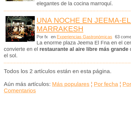
elegantes de la cocina marroquí.
UNA NOCHE EN JEEMA-EL
MARRAKESH
Por fx
en
Experiencias Gastronómicas
63 come
La enorme plaza Jeema El Fna en el ce
convierte en el
restaurante al aire libre más grande
d
el sol.
Todos los 2 artículos están en esta página.
Aún más artículos:
Más populares
¦
Por fecha
¦
Po
Comentarios