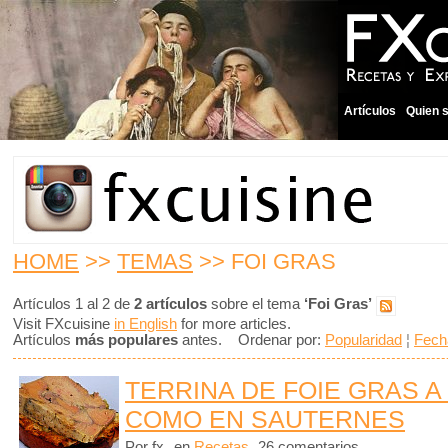
Artículos
Quien 
HOME
>>
TEMAS
>> FOI GRAS
Artículos 1 al 2 de
2 artículos
sobre el tema
‘Foi Gras’
Visit FXcuisine
in English
for more articles.
Artículos
más populares
antes. Ordenar por:
Popularidad
¦
Fech
TERRINA DE FOIE GRAS A
COMO EN SAUTERNES
Por fx
en
Recetas
26 comentarios