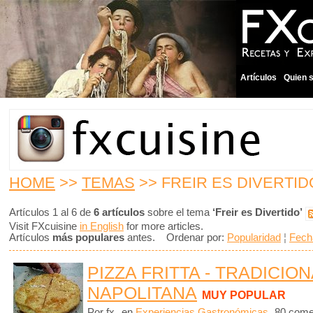
Artículos
Quien 
HOME
>>
TEMAS
>> FREIR ES DIVERTID
Artículos 1 al 6 de
6 artículos
sobre el tema
‘Freir es Divertido’
Visit FXcuisine
in English
for more articles.
Artículos
más populares
antes. Ordenar por:
Popularidad
¦
Fech
PIZZA FRITTA - TRADICION
NAPOLITANA
MUY POPULAR
Por fx
en
Experiencias Gastronómicas
80 come