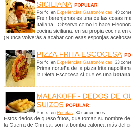
SICILIANA
POPULAR
Por fx
en
Experiencias Gastronómicas
49 come
Freir berenjenas es una de las cosas m
italiana. Observa como lo hace Eleonora
cocina siciliana, en su propia cocina en e
¡Nunca volverás a acabar con esas esponjas aceitosa
PIZZA FRITA ESCOCESA
PO
Por fx
en
Experiencias Gastronómicas
33 come
Prima norteña de la pizza frita napolita
la Dieta Escocesa sí que es una
botana 
MALAKOFF - DEDOS DE 
SUIZOS
POPULAR
Por fx
en
Recetas
30 comentarios
Estos dedos de queso fritos, que toman su nombre de 
la Guerra de Crimea, son la bomba calórica más delic