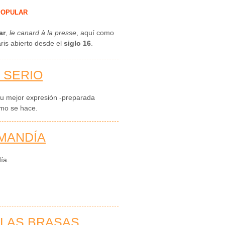
POPULAR
ar
,
le canard à la presse
, aquí como
ris abierto desde el
siglo 16
.
 SERIO
su mejor expresión -preparada
omo se hace.
MANDÍA
ía.
 LAS BRASAS