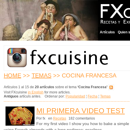
Artículos
Quien 
HOME
>>
TEMAS
>> COCINA FRANCESA
Artículos 1 al 15 de
20 artículos
sobre el tema
‘Cocina Francesa’
Visit FXcuisine
in English
for more articles.
Antiguos
artículs antes. Ordenar por:
Popularidad
¦
Fecha
¦
Temas
MI PRIMERA VIDEO TEST
Por fx
en
Recetas
182 comentarios
For my first video I show you how to bake a simple 
using French almonds with a long pedigree: praslines.