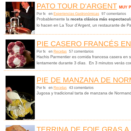
PATO TOUR D'ARGENT
MUY 
Por fx
en
Experiencias Gastronómicas
97 comentarios
Probablemente la
receta clásica más espectacul
lo hacen en La Tour d'Argent, un restaurante de Pa
PIE CASERO FRANCÉS EN
Por fx
en
Recetas
57 comentarios
Hachis Parmentier es comida francesa casera en 
lentamente durante 3 días. En 3 minutos verás c
PIE DE MANZANA DE NOR
Por fx
en
Recetas
43 comentarios
Jugosa y tradicional tarta de manzana de Normand
TERRINA DE FOIE GRAS A