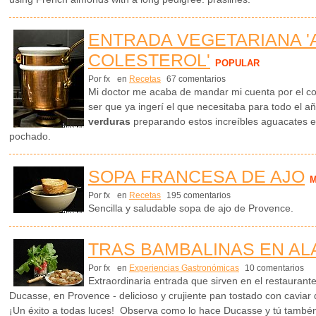
ENTRADA VEGETARIANA '
COLESTEROL'
POPULAR
Por fx
en
Recetas
67 comentarios
Mi doctor me acaba de mandar mi cuenta por el col
ser que ya ingerí el que necesitaba para todo el 
verduras
preparando estos increíbles aguacates 
pochado.
SOPA FRANCESA DE AJO
M
Por fx
en
Recetas
195 comentarios
Sencilla y saludable sopa de ajo de Provence.
TRAS BAMBALINAS EN AL
Por fx
en
Experiencias Gastronómicas
10 comentarios
Extraordinaria entrada que sirven en el restaurant
Ducasse, en Provence - delicioso y crujiente pan tostado con cavia
¡Un éxito a todas luces! Observa como lo hace Ducasse y tú tambén