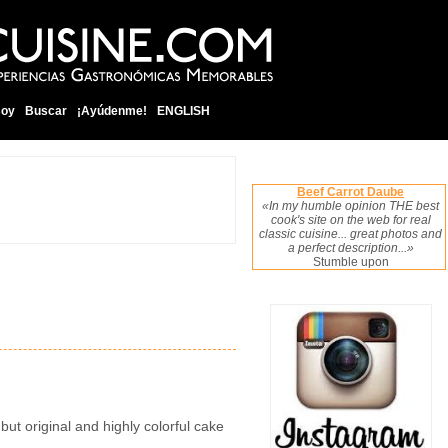
soy
Buscar
¡Ayúdenme!
ENGLISH
Beef Carrot Daube
«In my humble opinion THE best
cook's site on the web for real
classic cuisine... great photos and
a perfect description...»
Stumble upon
but original and highly colorful cake