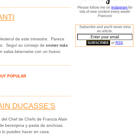
Please follow me on
Instagram
for
lots of new content every week!
ANTI
Francois
Subscribe and you'll never miss
an article:
esterol de este trimestre. Parece
or
RSS
.
año. Seguí su consejo de
comer más
en salsa
béarnaise
con un huevo
UY POPULAR
AIN DUCASSE'S
e del Chef de Chefs de Francia Alain
r de berenjena y pasta de anchoas.
 lo puedes hacer en casa.