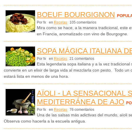
BOEUF BOURGIGNON
POPUL
Por fx
en
Recetas
105 comentarios
Mira como se hace, a la manera tradicional, este e
en Francia, aromatizado con vino de Bourgogne.
SOPA MÁGICA ITALIANA D
Por fx
en
Recetas
21 comentarios
Esta legendaria sopa italiana y a la vez tradiciona
convierte en un elixir de larga vida al mezclarla con pesto. Todo un 
estará lista en menos de una hora.
AÏOLI - LA SENSACIONAL 
MEDITERRÁNEA DE AJO
PO
Por fx
en
Recetas
76 comentarios
Una de las salsas más adictivas del mundo, aïoli 
Observa como hacerla a la escuela antigua.