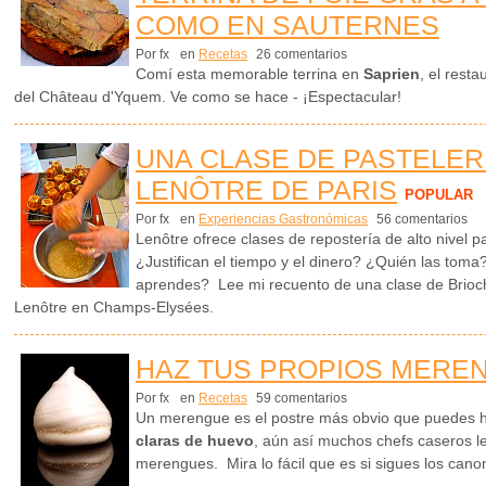
COMO EN SAUTERNES
Por fx
en
Recetas
26 comentarios
Comí esta memorable terrina en
Saprien
, el rest
del Château d'Yquem. Ve como se hace - ¡Espectacular!
UNA CLASE DE PASTELER
LENÔTRE DE PARIS
POPULAR
Por fx
en
Experiencias Gastronómicas
56 comentarios
Lenôtre ofrece clases de repostería de alto nivel p
¿Justifican el tiempo y el dinero? ¿Quién las tom
aprendes? Lee mi recuento de una clase de Brioc
Lenôtre en Champs-Elysées.
HAZ TUS PROPIOS MERE
Por fx
en
Recetas
59 comentarios
Un merengue es el postre más obvio que puedes 
claras de huevo
, aún así muchos chefs caseros l
merengues. Mira lo fácil que es si sigues los cano