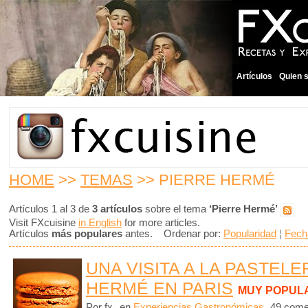
Artículos
Quien 
HOME
>>
TEMAS
>> PIERRE HERMÉ
Artículos 1 al 3 de
3 artículos
sobre el tema
‘Pierre Hermé’
Visit FXcuisine
in English
for more articles.
Artículos
más populares
antes. Ordenar por:
Popularidad
¦
Fech
UNA VISITA A LA PASTELE
HERMÉ EN PARIS
MUY POPUL
Por fx
en
Experiencias Gastronómicas
49 come