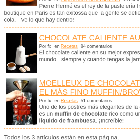
Pierre Hermé es el rey de la pastelería
boutique en Paris es tan exitossa que la gente se det
cola. ¡Ve lo que hay dentro!
CHOCOLATE CALIENTE A
Por fx
en
Recetas
84 comentarios
El chocolate caliente en su mejor expre
mundo - siempre y cuando tengas la jar
MOELLEUX DE CHOCOLAT
EL MÁS FINO MUFFIN/BR
Por fx
en
Recetas
51 comentarios
Uno de los postres más elegantes de la 
es un
muffin de chocolate
rico como u
líquido de frambuesa
. ¡Increíble!
Todos los 3 artículos están en esta página.