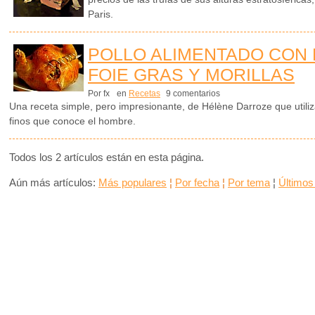
Paris.
POLLO ALIMENTADO CON 
FOIE GRAS Y MORILLAS
Por fx
en
Recetas
9 comentarios
Una receta simple, pero impresionante, de Hélène Darroze que utili
finos que conoce el hombre.
Todos los 2 artículos están en esta página.
Aún más artículos:
Más populares
¦
Por fecha
¦
Por tema
¦
Últimos