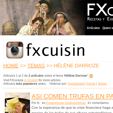
Artículos
Quien 
HOME
>>
TEMAS
>> HÉLÈNE DARROZE
Artículos 1 al 2 de
2 artículos
sobre el tema
‘Hélène Darroze’
Visit FXcuisine
in English
for more articles.
Artículos
más populares
antes. Ordenar por:
Popularidad
¦
Fecha
¦
Temas
ASI COMEN TRUFAS EN P
Por fx
en
Experiencias Gastronómicas
41 comentarios
Con la esperanza de que la crisis financiera haga 
precios de las trufas de sus alturas estratosféric