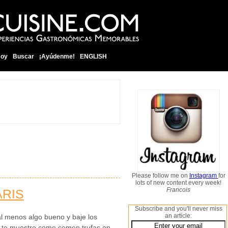
soy
Buscar
¡Ayúdenme!
ENGLISH
Please follow me on
Instagram
for
lots of new content every week!
Francois
ARIS
Subscribe and you'll never miss
an article:
al menos algo bueno y baje los
as, te muestro como comen trufas en