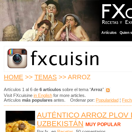
Artículos
Quien 
HOME
>>
TEMAS
>> ARROZ
Artículos 1 al 6 de
6 artículos
sobre el tema
‘Arroz’
Visit FXcuisine
in English
for more articles.
Artículos
más populares
antes. Ordenar por:
Popularidad
¦
Fech
AUTÉNTICO ARROZ PLOV 
UZBEKISTÁN
MUY POPULAR
Por fx
en
Recetas
50 comentarios