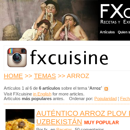
Artículos
Quien 
HOME
>>
TEMAS
>> ARROZ
Artículos 1 al 6 de
6 artículos
sobre el tema
‘Arroz’
Visit FXcuisine
in English
for more articles.
Artículos
más populares
antes. Ordenar por:
Popularidad
¦
Fech
AUTÉNTICO ARROZ PLOV 
UZBEKISTÁN
MUY POPULAR
Por fx
en
Recetas
50 comentarios