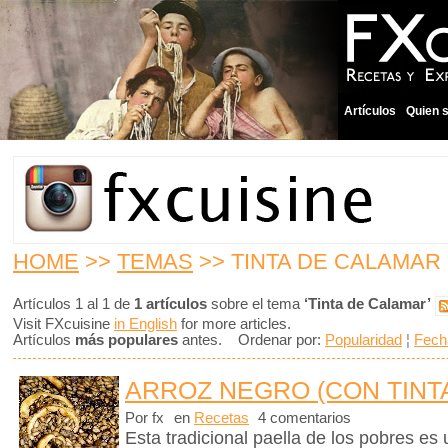
Artículos
Quien 
HOME
>>
TEMAS
>> TINTA DE CALAMAR
Artículos 1 al 1 de
1 artículos
sobre el tema
‘Tinta de Calamar’
Visit FXcuisine
in English
for more articles.
Artículos
más populares
antes. Ordenar por:
Popularidad
¦
Fech
ARROZ NEGRO (CON TINT
Por fx
en
Recetas
4 comentarios
Esta tradicional paella de los pobres es 