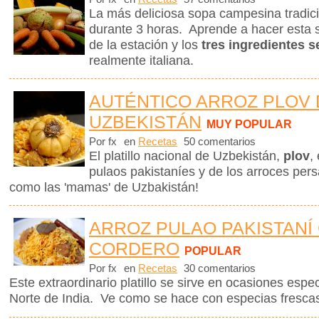
La más deliciosa sopa campesina tradicio
durante 3 horas. Aprende a hacer esta 
de la estación y los
tres ingredientes s
realmente italiana.
AUTÉNTICO ARROZ PLOV 
UZBEKISTÁN
MUY POPULAR
Por fx
en
Recetas
50 comentarios
El platillo nacional de Uzbekistán,
plov
,
pulaos pakistaníes y de los arroces pe
como las 'mamas' de Uzbakistán!
ARROZ PULAO PAKISTANÍ
CORDERO
POPULAR
Por fx
en
Recetas
30 comentarios
Este extraordinario platillo se sirve en ocasiones espe
Norte de India. Ve como se hace con especias frescas