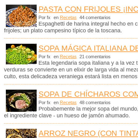
PASTA CON FRIJOLES ¡IN
Por fx
en
Recetas
44 comentarios
Espaghetti de harina integral hecho en 
frijoles; un plato campesino típico de la toscana.
SOPA MÁGICA ITALIANA D
Por fx
en
Recetas
21 comentarios
Esta legendaria sopa italiana y a la vez 
verduras se convierte en un elixir de larga vida al me
culto, esta delicadeza veraniega estará lista en menos
SOPA DE CHÍCHAROS CO
Por fx
en
Recetas
48 comentarios
Probabemente la mejor sopa del mundo,
el ingrediente clave - un hueso de jamón ahumado.
ARROZ NEGRO (CON TINT