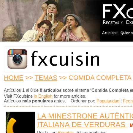
Artículos
Quien 
HOME
>>
TEMAS
>> COMIDA COMPLETA 
Artículos 1 al 8 de
8 artículos
sobre el tema
‘Comida Completa en
Visit FXcuisine
in English
for more articles.
Artículos
más populares
antes. Ordenar por:
Popularidad
¦
Fech
LA MINESTRONE AUTÉNTIC
ITALIANA DE VERDURAS
M
Por fx
en
Recetas
57 comentarios