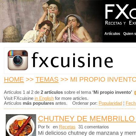
Artículos
Quien 
HOME
>>
TEMAS
>> MI PROPIO INVENT
Artículos 1 al 2 de
2 artículos
sobre el tema
‘Mi propio invento’
Visit FXcuisine
in English
for more articles.
Artículos
más populares
antes. Ordenar por:
Popularidad
¦
Fech
CHUTNEY DE MEMBRILLO
Por fx
en
Recetas
31 comentarios
Mi delicioso chutney de manzana y memb