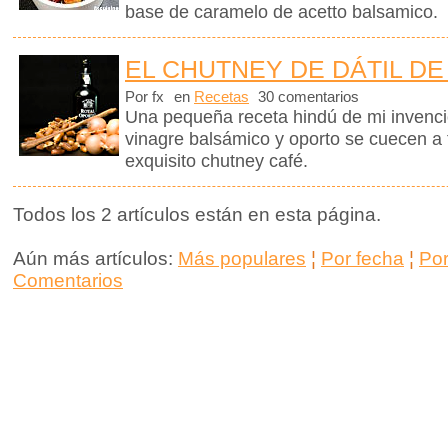
base de caramelo de acetto balsamico.
EL CHUTNEY DE DÁTIL DE
Por fx
en
Recetas
30 comentarios
Una pequeña receta hindú de mi invención
vinagre balsámico y oporto se cuecen a
exquisito chutney café.
Todos los 2 artículos están en esta página.
Aún más artículos:
Más populares
¦
Por fecha
¦
Po
Comentarios