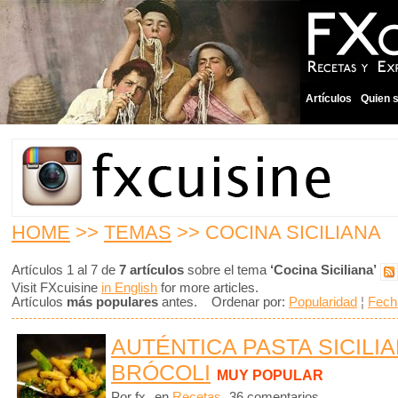
Artículos
Quien 
HOME
>>
TEMAS
>> COCINA SICILIANA
Artículos 1 al 7 de
7 artículos
sobre el tema
‘Cocina Siciliana’
Visit FXcuisine
in English
for more articles.
Artículos
más populares
antes. Ordenar por:
Popularidad
¦
Fech
AUTÉNTICA PASTA SICILI
BRÓCOLI
MUY POPULAR
Por fx
en
Recetas
36 comentarios