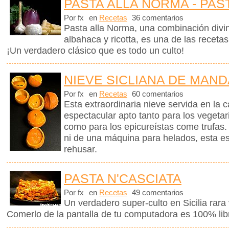
PASTA ALLA NORMA - PAS
Por fx
en
Recetas
36 comentarios
Pasta alla Norma, una combinación divin
albahaca y ricotta, es una de las receta
¡Un verdadero clásico que es todo un culto!
NIEVE SICLIANA DE MAN
Por fx
en
Recetas
60 comentarios
Esta extraordinaria nieve servida en la 
espectacular apto tanto para los vegetar
como para los epicureístas come trufas.
ni de una máquina para helados, esta e
rehusar.
PASTA N'CASCIATA
Por fx
en
Recetas
49 comentarios
Un verdadero super-culto en Sicilia rara 
Comerlo de la pantalla de tu computadora es 100% libr