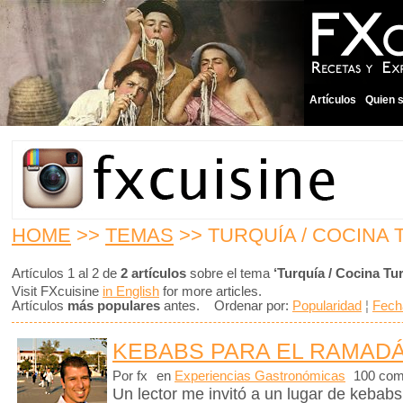
Artículos
Quien 
HOME
>>
TEMAS
>> TURQUÍA / COCINA
Artículos 1 al 2 de
2 artículos
sobre el tema
‘Turquía / Cocina Tu
Visit FXcuisine
in English
for more articles.
Artículos
más populares
antes. Ordenar por:
Popularidad
¦
Fech
KEBABS PARA EL RAMADÁ
Por fx
en
Experiencias Gastronómicas
100 com
Un lector me invitó a un lugar de kebabs