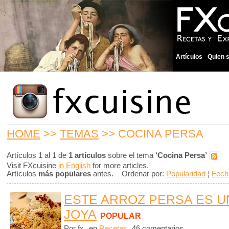
Artículos
Quien 
HOME
>>
TEMAS
>> COCINA PERSA
Artículos 1 al 1 de
1 artículos
sobre el tema
‘Cocina Persa’
Visit FXcuisine
in English
for more articles.
Artículos
más populares
antes. Ordenar por:
Popularidad
¦
Fech
ESTE ARROZ PERSA ES 
JOYA
POPULAR
Por fx
en
Recetas
46 comentarios