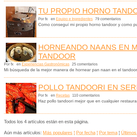
TU PROPIO HORNO TAND
Por fx
en
Equipo e Ingredientes
79 comentarios
Como conseguí mi propio horno tandoor y como pue
HORNEANDO NAANS EN M
TANDOOR
Por fx
en
Experiencias Gastronómicas
25 comentarios
Mi búsqueda de la mejor manera de hornear pan naan en el tandoor
POLLO TANDOORI EN SER
Por fx
en
Recetas
110 comentarios
Haz pollo tandoori mejor que en cualquier restaur
Todos los 4 artículos están en esta página.
Aún más artículos:
Más populares
¦
Por fecha
¦
Por tema
¦
Últimos