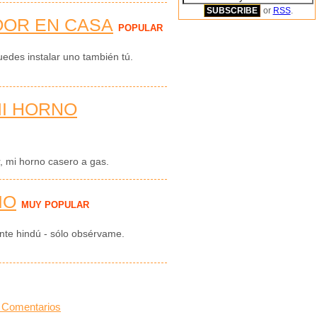
or
RSS
.
OOR EN CASA
POPULAR
des instalar uno también tú.
I HORNO
, mi horno casero a gas.
IO
MUY POPULAR
ante hindú - sólo obsérvame.
 Comentarios