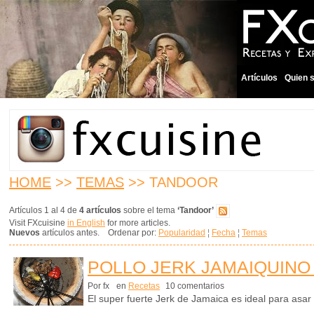
Artículos
Quien 
HOME
>>
TEMAS
>> TANDOOR
Artículos 1 al 4 de
4 artículos
sobre el tema
‘Tandoor’
Visit FXcuisine
in English
for more articles.
Nuevos
artículos antes. Ordenar por:
Popularidad
¦
Fecha
¦
Temas
POLLO JERK JAMAIQUINO
Por fx
en
Recetas
10 comentarios
El super fuerte Jerk de Jamaica es ideal para asar