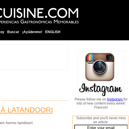
soy
Buscar
¡Ayúdenme!
ENGLISH
Please follow me on
Instagram
for
lots of new content every week!
Francois
 À LATANDOORI
Subscribe and you'll never miss
an article:
 en horno tandoori.