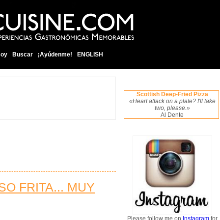
soy
Buscar
¡Ayúdenme!
ENGLISH
Scottish Deep-Fried Pizza
«Heart attack on a plate? I'll take
two, please.»
Al Dente
 FRITA... MUY
Please follow me on
Instagram
for