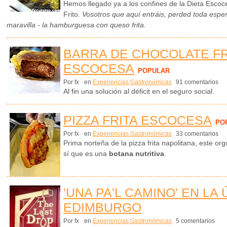
Hemos llegado ya a los confines de la Dieta Escoce
Frito.
Vosotros que aquí entráis, perded toda esp
maravilla - la hamburguesa con queso frita.
BARRA DE CHOCOLATE FR
ESCOCESA
POPULAR
Por fx
en
Experiencias Gastronómicas
91 comentarios
Al fin una solución al déficit en el seguro social.
PIZZA FRITA ESCOCESA
PO
Por fx
en
Experiencias Gastronómicas
33 comentarios
Prima norteña de la pizza frita napolitana, este o
sí que es una
botana nutritiva
.
'UNA PA'L CAMINO' EN LA
EDIMBURGO
Por fx
en
Experiencias Gastronómicas
5 comentarios