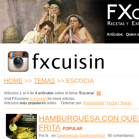
Artículos
Quien 
HOME
>>
TEMAS
>> ESCOCIA
Artículos 1 al 4 de
4 artículos
sobre el tema
‘Escocia’
Visit FXcuisine
in English
for more articles.
Artículos
más populares
antes. Ordenar por:
Popularidad
¦
Fecha
¦
Temas
HAMBURGUESA CON QUESO
FRITA
POPULAR
Por fx
en
Experiencias Gastronómicas
40 comentarios